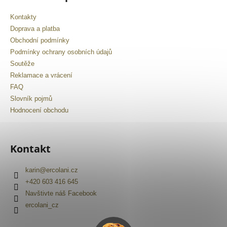
Kontakty
Doprava a platba
Obchodní podmínky
Podmínky ochrany osobních údajů
Soutěže
Reklamace a vrácení
FAQ
Slovník pojmů
Hodnocení obchodu
Kontakt
karin
@
ercolani.cz
+420 603 416 645
Navštivte náš Facebook
ercolani_cz