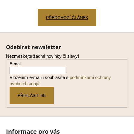
PŘEDCHOZÍ ČLÁNEK
Z
á
Odebírat newsletter
p
Nezmeškejte žádné novinky či slevy!
a
E-mail
t
í
Vložením e-mailu souhlasíte s
podmínkami ochrany
osobních údajů
PŘIHLÁSIT SE
Informace pro vás