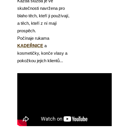
č
Každá služba je ve
u
skutečnosti navržena pro
j
blaho těch, kteří ji používají,
e
a těch, kteří z ní mají
m
prospěch.
e
Počínaje rukama
KADEŘNICE
a
kosmetičky, konče vlasy a
pokožkou jejich klientů...