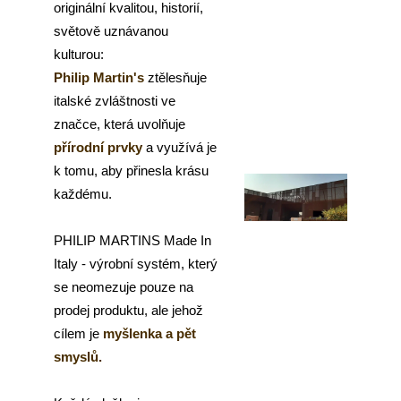
originální kvalitou, historií,
a
světově uznávanou
j
kulturou:
í
Philip Martin's
ztělesňuje
t
italské zvláštnosti ve
?
značce, která uvolňuje
přírodní prvky
a využívá je
k tomu, aby přinesla krásu
každému.
HLEDAT
PHILIP MARTINS Made In
Italy - výrobní systém, který
D
se neomezuje pouze na
o
prodej produktu, ale jehož
p
cílem je
myšlenka a pět
o
smyslů.
r
u