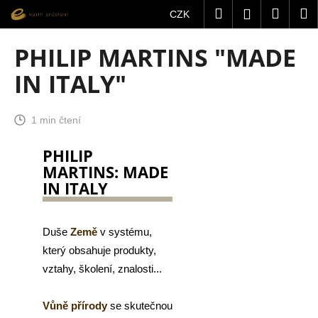
K
Přejít
Hledat
Nákup
M
Přihlášení
CZK
na
o
obsah
Zpět
Zpět
košík
š
PHILIP MARTINS "MADE
í
C
IN ITALY"
k
o
p
1 min čtení
o
t
PHILIP
ř
MARTINS: MADE
e
IN ITALY
b
u
Duše
Země
v systému,
j
který obsahuje produkty,
e
vztahy, školení, znalosti...
t
e
Vůně přírody
se skutečnou
n