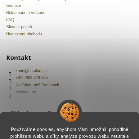
Soutěže
Reklamace a vrácení
FAQ
Slovník pojmů
Hodnocení obchodu
Kontakt
karin
@
ercolani.cz
+420 603 416 645
Navštivte náš Facebook
ercolani_cz
Přijímáme online platby
Používáme cookies, abychom Vám umožnili pohodlné
prohlížení webu a díky analýze provozu webu neustále