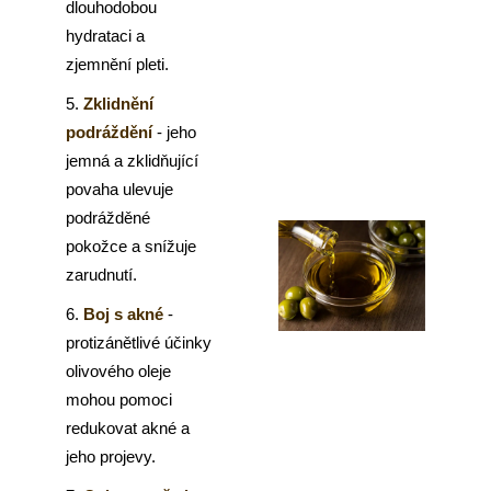
dlouhodobou
hydrataci a
zjemnění pleti.
5.
Zklidnění
podráždění
- jeho
jemná a zklidňující
povaha ulevuje
podrážděné
pokožce a snížuje
zarudnutí.
6.
Boj s akné
-
protizánětlivé účinky
olivového oleje
mohou pomoci
redukovat akné a
jeho projevy.