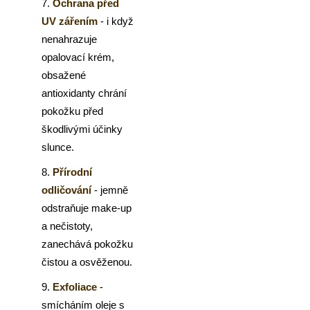
7.
Ochrana před
UV zářením
- i když
nenahrazuje
opalovací krém,
obsažené
antioxidanty chrání
pokožku před
škodlivými účinky
slunce.
8.
Přírodní
odličování
- jemně
odstraňuje make-up
a nečistoty,
zanechává pokožku
čistou a osvěženou.
9.
Exfoliace
-
smícháním oleje s