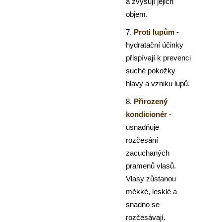
a zvýšují jejich
objem.
7.
Proti lupům
-
hydratační účinky
přispívají k prevenci
suché pokožky
hlavy a vzniku lupů.
8.
Přirozený
kondicionér
-
usnadňuje
rozčesání
zacuchaných
pramenů vlasů.
Vlasy zůstanou
měkké, lesklé a
snadno se
rozčesávají.