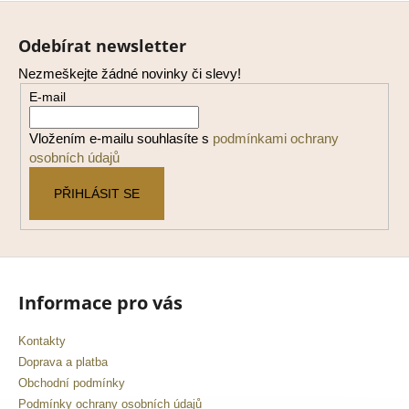
Z
á
Odebírat newsletter
p
Nezmeškejte žádné novinky či slevy!
a
E-mail
t
í
Vložením e-mailu souhlasíte s
podmínkami ochrany
osobních údajů
PŘIHLÁSIT SE
Informace pro vás
Kontakty
Doprava a platba
Obchodní podmínky
Podmínky ochrany osobních údajů