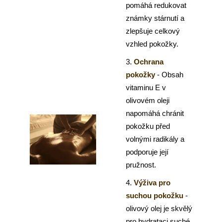
pomáhá redukovat
známky stárnutí a
zlepšuje celkový
vzhled pokožky.
3.
Ochrana
pokožky
- Obsah
vitaminu E v
olivovém oleji
napomáhá chránit
pokožku před
volnými radikály a
podporuje její
pružnost.
4.
Výživa pro
suchou pokožku
-
olivový olej je skvělý
pro hydrataci suché