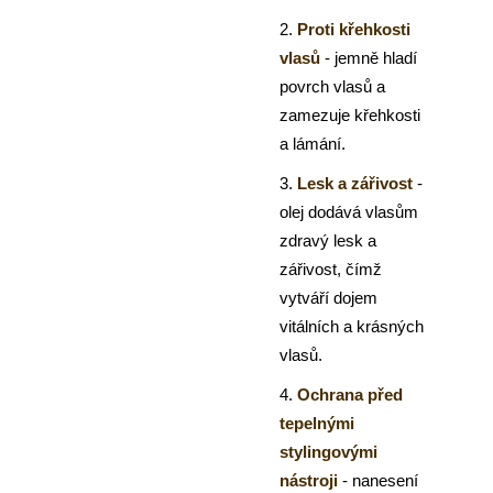
2.
Proti křehkosti
vlasů
- jemně hladí
povrch vlasů a
zamezuje křehkosti
a lámání.
3.
Lesk a zářivost
-
olej dodává vlasům
zdravý lesk a
zářivost, čímž
vytváří dojem
vitálních a krásných
vlasů.
4.
Ochrana před
tepelnými
stylingovými
nástroji
- nanesení