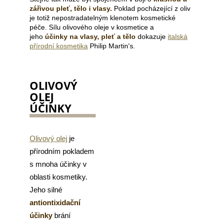
zářivou pleť, tělo i vlasy.
Poklad
pocházející z
oliv
a
je totiž nepostradatelným klenotem kosmetické
j
péče.
Sílu olivového oleje v kosmetice a
í
jeho
účinky na vlasy, pleť a tělo
dokazuje
italská
přírodní kosmetika
Philip Martin's.
t
?
OLIVOVÝ
OLEJ
ÚČINKY
HLEDAT
Olivový olej
je
přírodním pokladem
D
s mnoha účinky v
o
p
oblasti kosmetiky.
o
Jeho silné
r
antiontixidační
u
účinky
brání