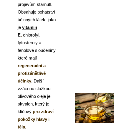
č
projevům stárnutÍ.
u
Obsahuje bohatství
j
e
účinných látek, jako
m
je
vitamin
e
E
,
chlorofyl,
fytosteroly a
fenolové sloučeniny,
které mají
regenerační a
protizánětlivé
účinky
. Další
vzácnou složkou
olivového oleje je
skvalen
, který je
klíčový
pro zdraví
pokožky hlavy i
těla.