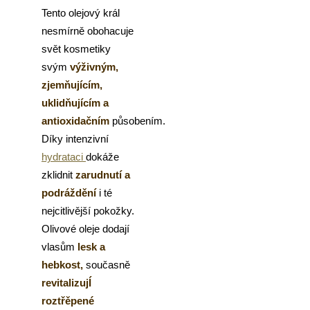
Tento olejový král
nesmírně obohacuje
svět kosmetiky
svým
výživným,
zjemňujícím,
uklidňujícím a
antioxidačním
působením.
Díky intenzivní
hydrataci
dokáže
zklidnit
zarudnutí a
podráždění
i té
nejcitlivější pokožky.
Olivové oleje
dodají
vlasům
lesk a
hebkost,
současně
revitalizujÍ
roztřěpené