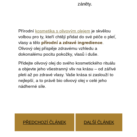
záněty.
Přírodní
kosmetika s olivovým olejem
je skvělou
volbou pro ty, kteří chtějí přidat do své péče o pleť,
vlasy a tělo
přírodní a zdravé ingredience
.
Olivový olej přispěje zdravému vzhledu a
dokonalému pocitu pokožky, vlasů i duše.
Přidejte olivový olej do svého kosmetického rituálu
a objevte jeho všestranný vliv na krásu – od zářivé
pleti až po zdravé vlasy. Vaše krása si zaslouží to
nejlepší, a to právě bio olivový olej v celé jeho
nádherné síle.
PŘEDCHOZÍ ČLÁNEK
DALŠÍ ČLÁNEK