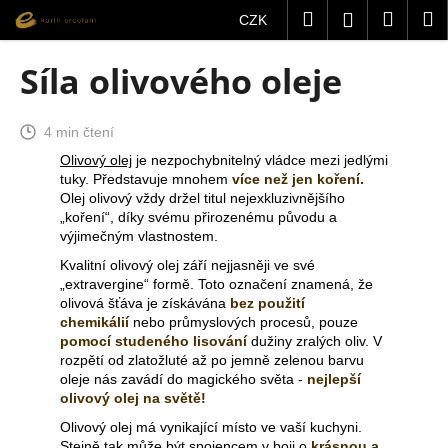
K
Přejít
Hledat
Nákup
M
Přihlášení
CZK
na
o
obsah
Zpět
Zpět
košík
š
Síla olivového oleje
í
C
k
o
4 min čtení
p
Olivový olej
je nezpochybnitelný vládce mezi jedlými
tuky. P
ředstavuje mnohem
více než jen koření.
o
Olej olivový vždy držel titul nejexkluzivnějšího
t
„koření“, díky svému přirozenému původu a
ř
výjimečným vlastnostem.
e
Kvalitní olivový olej září nejjasněji ve své
b
„extravergine“ formě. Toto označení znamená, že
olivová šťáva je získávána
bez použití
u
chemikálií
nebo průmyslových procesů, pouze
j
pomocí studeného lisování
dužiny zralých oliv. V
rozpětí od zlatožluté až po jemně zelenou barvu
e
oleje nás zavádí do magického světa -
nejlepší
t
olivový olej na světě!
e
Olivový olej má vynikající místo ve vaší kuchyni.
n
Stejně tak může být spojencem v boji o
krásnou a