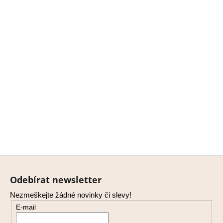
Z
á
Odebírat newsletter
p
Nezmeškejte žádné novinky či slevy!
a
E-mail
t