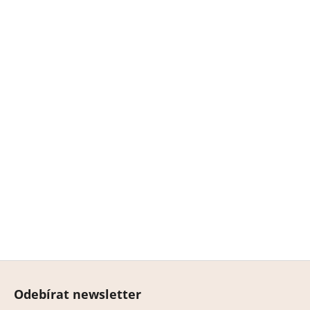
Z
á
Odebírat newsletter
p