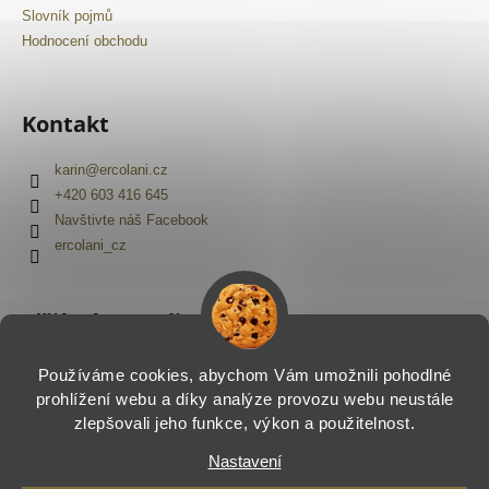
Slovník pojmů
Hodnocení obchodu
Kontakt
karin
@
ercolani.cz
+420 603 416 645
Navštivte náš Facebook
ercolani_cz
Přijímáme online platby
Používáme cookies, abychom Vám umožnili pohodlné
prohlížení webu a díky analýze provozu webu neustále
zlepšovali jeho funkce, výkon a použitelnost.
Nastavení
Vytvořil Shoptet