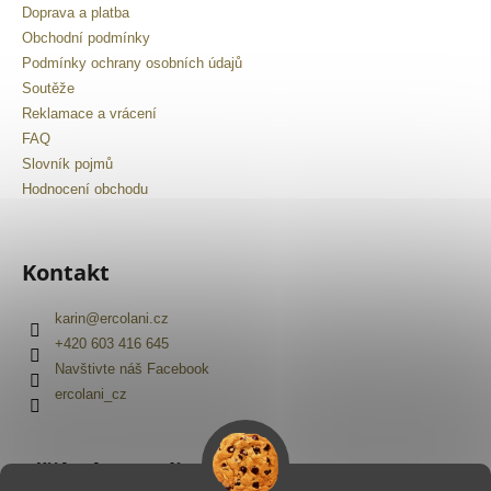
Doprava a platba
Obchodní podmínky
Podmínky ochrany osobních údajů
Soutěže
Reklamace a vrácení
FAQ
Slovník pojmů
Hodnocení obchodu
Kontakt
karin
@
ercolani.cz
+420 603 416 645
Navštivte náš Facebook
ercolani_cz
Přijímáme online platby