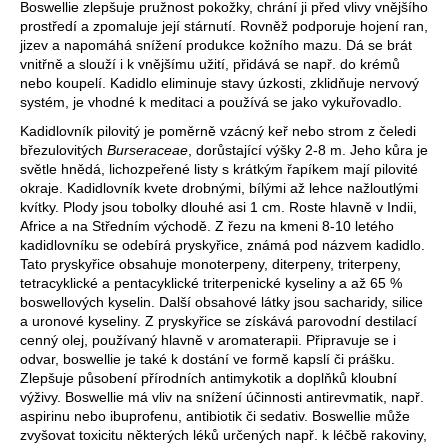
Boswellie zlepšuje pružnost pokožky, chrání ji před vlivy vnějšího
a
prostředí a zpomaluje její stárnutí. Rovněž podporuje hojení ran,
j
jizev a napomáhá snížení produkce kožního mazu. Dá se brát
vnitřně a slouží i k vnějšímu užití, přidává se např. do krémů
í
nebo koupelí. Kadidlo eliminuje stavy úzkosti, zklidňuje nervový
t
systém, je vhodné k meditaci a používá se jako vykuřovadlo.
?
Kadidlovník pilovitý je poměrně vzácný keř nebo strom z čeledi
březulovitých
Burseraceae
, dorůstající výšky 2-8 m. Jeho kůra je
světle hnědá, lichozpeřené listy s krátkým řapíkem mají pilovité
okraje. Kadidlovník kvete drobnými, bílými až lehce nažloutlými
kvítky. Plody jsou tobolky dlouhé asi 1 cm. Roste hlavně v Indii,
Africe a na Středním východě. Z řezu na kmeni 8-10 letého
HLEDAT
kadidlovníku se odebírá pryskyřice, známá pod názvem kadidlo.
Tato pryskyřice obsahuje monoterpeny, diterpeny, triterpeny,
tetracyklické a pentacyklické triterpenické kyseliny a až 65 %
boswellových kyselin. Další obsahové látky jsou sacharidy, silice
D
a uronové kyseliny. Z pryskyřice se získává parovodní destilací
o
cenný olej, používaný hlavně v aromaterapii. Připravuje se i
p
odvar, boswellie je také k dostání ve formě kapslí či prášku.
Zlepšuje působení přírodních antimykotik a doplňků kloubní
o
výživy. Boswellie má vliv na snížení účinnosti antirevmatik, např.
r
aspirinu nebo ibuprofenu, antibiotik či sedativ. Boswellie může
u
zvyšovat toxicitu některých léků určených např. k léčbě rakoviny,