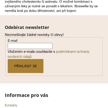
č
zvýšeného cholesterolu či astmatu. O možné kombinaci s
u
užívanými léky je nutné se poradit s lékařem. Boswellie by se
j
neměla brát po dobu těhotenství, ani při kojení.
e
Z
m
á
e
Odebírat newsletter
p
Nezmeškejte žádné novinky či slevy!
a
E-mail
t
í
Vložením e-mailu souhlasíte s
podmínkami ochrany
osobních údajů
PŘIHLÁSIT SE
Informace pro vás
Kontakty