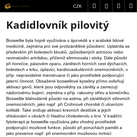
K
Přejít
Hledat
Nákup
M
Přihlášení
CZK
na
o
obsah
Zpět
Zpět
košík
š
Kadidlovník pilovitý
í
C
k
o
Boswellie byla hojně využívána v ájurvédě a v arabské lidové
medicíně, zejména pro své protizánětlivé působení. Uplatnila se
p
především při bolestech kloubů, způsobených artrózou nebo
o
revmatoidní artritidou, přičemž eliminovala i otoky. Dále působí
t
při horečce, pásovém oparu, zánětech horních cest dýchacích,
bolestech v krku, úplavici, kardiovaskulárních onemocněních, v
ř
příp. nepravidelné menstruace či jako prostředek podporující
e
jaterní činnost. Obsažené boswellové kyseliny přímo ovlivňují
b
aktivaci genů, které jsou odpovědny za záněty a zamezují
nádorovému bujení, zejména v příp. rakoviny střev a konečníku.
u
Boswellie blahodárně působí na astma, při zánětlivých střevních
j
onemocněních, jako např. při Crohnově chorobě či ulcerózní
kolitidě. Také snižuje aktivaci krevních destiček a jejich
e
shlukování v cévách či hladinu cholesterolu v krvi. V tradiční
t
fytoterapii je boswellie využívána jako vhodný prostředek
e
podporující mozkové funkce, působí při poruchách paměti a
jako prevence např. při onemocnění mozkovou mrtvicí.
n