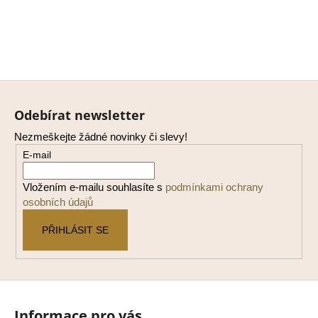
Z
á
Odebírat newsletter
p
Nezmeškejte žádné novinky či slevy!
a
E-mail
t
í
Vložením e-mailu souhlasíte s
podmínkami ochrany
osobních údajů
PŘIHLÁSIT SE
Informace pro vás