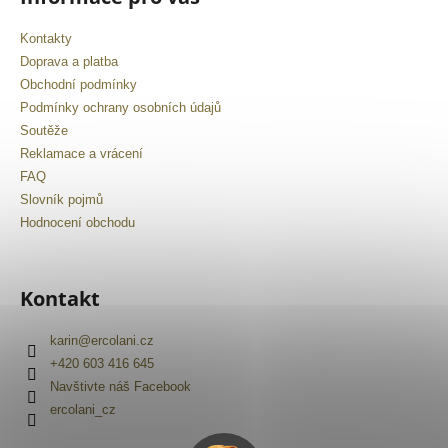
Kontakty
Doprava a platba
Obchodní podmínky
Podmínky ochrany osobních údajů
Soutěže
Reklamace a vrácení
FAQ
Slovník pojmů
Hodnocení obchodu
Kontakt
karin
@
ercolani.cz
+420 603 416 645
Navštivte náš Facebook
ercolani_cz