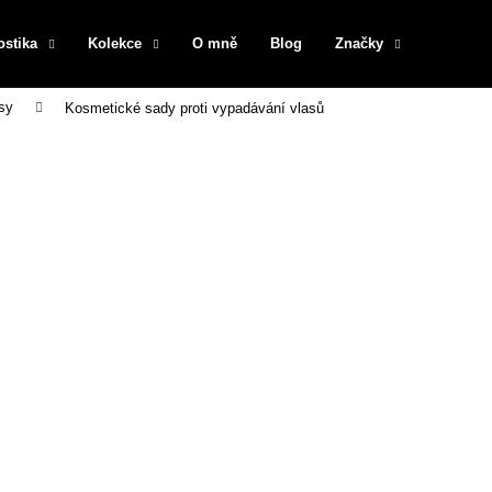
ostika
Kolekce
O mně
Blog
Značky
sy
Kosmetické sady proti vypadávání vlasů
Co potřebujete najít?
HLEDAT
Doporučujeme