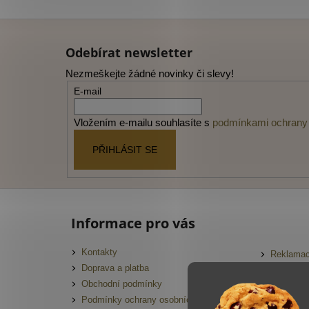
Z
á
Odebírat newsletter
p
Nezmeškejte žádné novinky či slevy!
a
E-mail
t
í
Vložením e-mailu souhlasíte s
podmínkami ochrany 
PŘIHLÁSIT SE
Informace pro vás
Kontakty
Reklamac
Doprava a platba
FAQ
Obchodní podmínky
Slovník 
Podmínky ochrany osobních údajů
Hodnocen