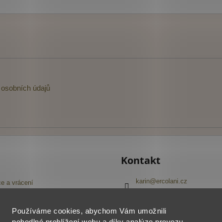
osobních údajů
Kontakt
karin
@
ercolani.cz
e a vrácení
+420 603 416 645
Navštivte náš Facebook
pojmů
Používáme cookies, abychom Vám umožnili
ercolani_cz
í obchodu
pohodlné prohlížení webu a díky analýze provozu