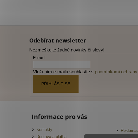
Z
á
Odebírat newsletter
p
Nezmeškejte žádné novinky či slevy!
a
E-mail
t
í
Vložením e-mailu souhlasíte s
podmínkami ochrany 
PŘIHLÁSIT SE
Informace pro vás
Kontakty
Reklamac
Doprava a platba
FAQ