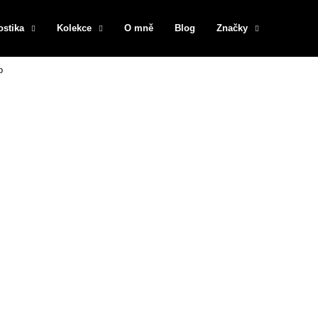
ostika
Kolekce
O mně
Blog
Značky
o
Co potřebujete najít?
HLEDAT
Doporučujeme