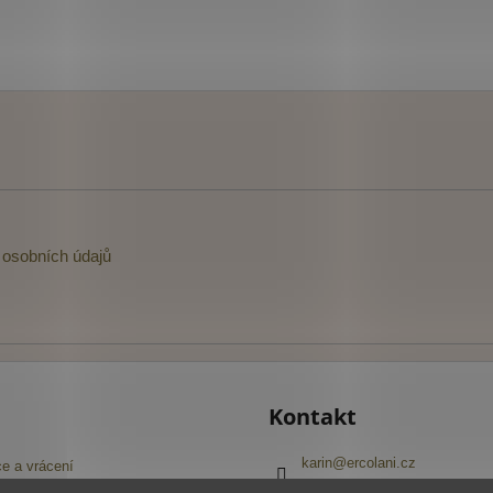
osobních údajů
Kontakt
karin
@
ercolani.cz
e a vrácení
+420 603 416 645