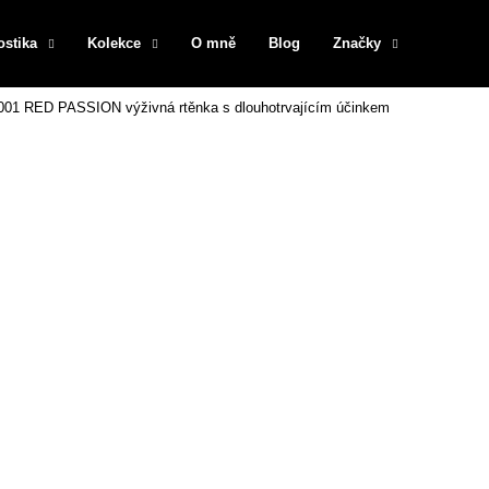
ostika
Kolekce
O mně
Blog
Značky
01 RED PASSION výživná rtěnka s dlouhotrvajícím účinkem
Co potřebujete najít?
HLEDAT
Doporučujeme