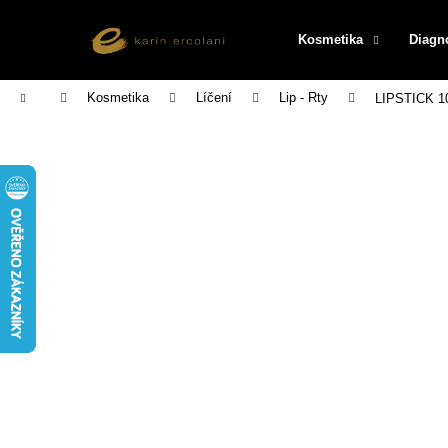
K
Přejít
na
o
Kosmetika
Diagn
obsah
Zpět
Zpět
š
do
do
í
Domů
Kosmetika
Líčení
Lip - Rty
LIPSTICK 10
k
obchodu
obchodu