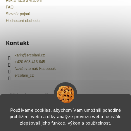
Reklamace a vrácení
FAQ
Slovník pojmů
Hodnocení obchodu
Kontakt
karin
@
ercolani.cz
+420 603 416 645
Navštivte náš Facebook
ercolani_cz
Přijímáme online platby
Používáme cookies, abychom Vám umožnili pohodlné
prohlížení webu a díky analýze provozu webu neustále
zlepšovali jeho funkce, výkon a použitelnost.