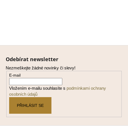
Z
á
Odebírat newsletter
p
Nezmeškejte žádné novinky či slevy!
a
E-mail
t
í
Vložením e-mailu souhlasíte s
podmínkami ochrany
osobních údajů
PŘIHLÁSIT SE