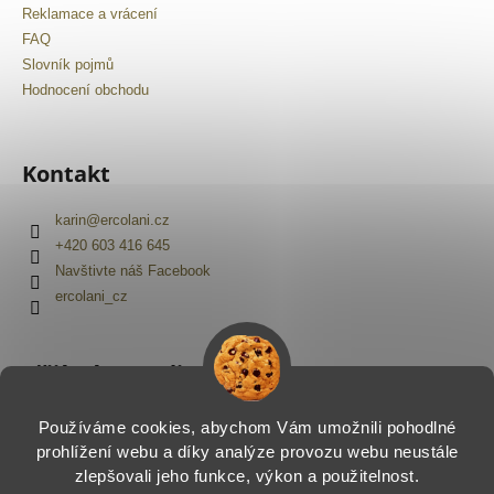
Reklamace a vrácení
FAQ
Slovník pojmů
Hodnocení obchodu
Kontakt
karin
@
ercolani.cz
+420 603 416 645
Navštivte náš Facebook
ercolani_cz
Přijímáme online platby
Používáme cookies, abychom Vám umožnili pohodlné
prohlížení webu a díky analýze provozu webu neustále
zlepšovali jeho funkce, výkon a použitelnost.