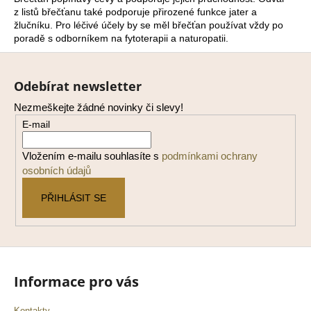
z listů břečťanu také podporuje přirozené funkce jater a
a
žlučníku. Pro léčivé účely by se měl břečťan používat vždy po
j
poradě s odborníkem na fytoterapii a naturopatii.
í
Z
t
á
Odebírat newsletter
?
p
Nezmeškejte žádné novinky či slevy!
a
E-mail
t
í
Vložením e-mailu souhlasíte s
podmínkami ochrany
HLEDAT
osobních údajů
PŘIHLÁSIT SE
D
o
p
o
Informace pro vás
r
u
Kontakty