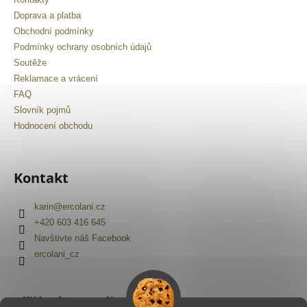
č
u
Doprava a platba
j
Obchodní podmínky
e
Podmínky ochrany osobních údajů
m
Soutěže
e
Reklamace a vrácení
FAQ
Slovník pojmů
Hodnocení obchodu
Kontakt
karin
@
ercolani.cz
+420 603 416 645
Navštivte náš Facebook
ercolani_cz
Přijímáme online platby