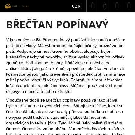
K
Přejít
Hledat
Nákup
M
Přihlášení
CZK
na
o
obsah
Zpět
Zpět
košík
š
BŘEČŤAN POPÍNAVÝ
í
C
k
o
V kosmetice se Břečťan popínavý používá jako součást péče o
pleť, tělo i vlasy. Má výborné projasňující účinky, srovnává tón
p
pleti. Podporuje činnost krevního oběhu, zlepšuje hojení
o
k zánětům náchylné pokožky, snižuje výskyt aknózních ložisek,
t
zjemňuje, čistí zanesené póry. Přidává se do pěsticích
anticelulitidových gelů a krémů, zpevňuje pokožku. Ve vlasové
ř
kosmetice působí jako preventivní prostředek proti vším a také
e
mírní padání vlasů či výskyt lupů. Zabraňuje šíření infekčních
b
ložisek a plísní na pokožce hlavy. Může se používat ve formě
olejových macerátů nebo extraktu.
u
V současné době se Břečťan popínavý používá jako léčivá
j
bylina při katarech dýchacích cest. Sbírají se její listy, které se
e
šetrně suší tak, aby si zachovaly přirozenou hořkou chuť a co
t
nejvyšší podíl tříslovin, saponinů, glukosidu hederinu,
organických kyselin a jódu. Tyto účinné látky ovlivňují srdeční
e
činnost, činnost krevního oběhu. V menších dávkách rozšiřuje
n
Břečťan popínavý cévy a podporuje jejich průchodnost. Odvar