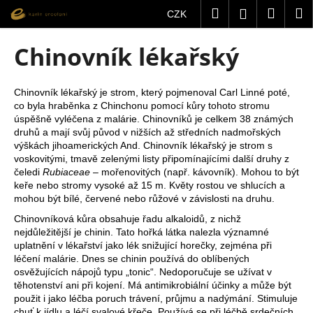
K
Přejít
Hledat
Nákup
M
Přihlášení
CZK
na
o
obsah
Zpět
Zpět
košík
š
Chinovník lékařský
í
C
k
o
Chinovník lékařský je strom, který pojmenoval Carl Linné poté,
co byla hraběnka z Chinchonu pomocí kůry tohoto stromu
p
úspěšně vyléčena z malárie. Chinovníků je celkem 38 známých
o
druhů a mají svůj původ v nižších až středních nadmořských
t
výškách jihoamerických And. Chinovník lékařský je strom s
voskovitými, tmavě zelenými listy připomínajícími další druhy z
ř
čeledi
Rubiaceae
– mořenovitých (např. kávovník). Mohou to být
e
keře nebo stromy vysoké až 15 m. Květy rostou ve shlucích a
b
mohou být bílé, červené nebo růžové v závislosti na druhu.
u
Chinovníková kůra obsahuje řadu alkaloidů, z nichž
nejdůležitější je chinin. Tato hořká látka nalezla významné
j
uplatnění v lékařství jako lék snižující horečky, zejména při
e
léčení malárie. Dnes se chinin používá do oblíbených
t
osvěžujících nápojů typu „tonic“. Nedoporučuje se užívat v
těhotenství ani při kojení. Má antimikrobiální účinky a může být
e
použit i jako léčba poruch trávení, průjmu a nadýmání. Stimuluje
n
chuť k jídlu a léčí svalové křeče. Používá se při léčbě srdečních