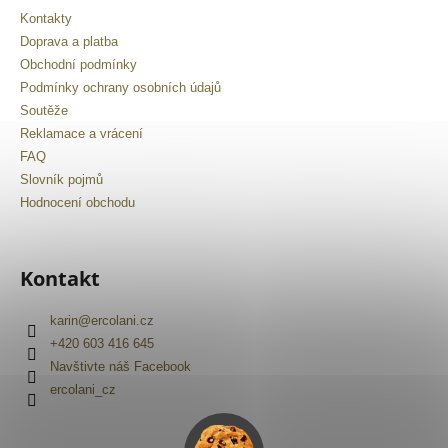
č
u
Kontakty
j
Doprava a platba
e
Obchodní podmínky
m
Podmínky ochrany osobních údajů
e
Soutěže
Reklamace a vrácení
FAQ
Slovník pojmů
Hodnocení obchodu
Kontakt
karin
@
ercolani.cz
+420 603 416 645
Navštivte náš Facebook
ercolani_cz