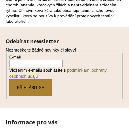
chorob, anemie, křečových žilách a nepravidelném srdečním
a
rytmu. Chinovníková kůra také obsahuje tanin, cinchonovou
j
kyselinu, která se používá k provádění proteinových testů v
í
laboratořích.
t
Z
?
á
Odebírat newsletter
p
Nezmeškejte žádné novinky či slevy!
a
E-mail
t
í
HLEDAT
Vložením e-mailu souhlasíte s
podmínkami ochrany
osobních údajů
PŘIHLÁSIT SE
D
o
p
o
r
Informace pro vás
u