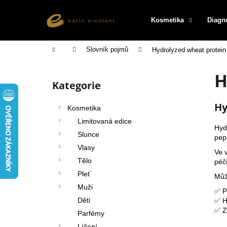
K
Přejít
na
o
Kosmetika
Diagn
obsah
Zpět
Zpět
š
do
do
í
Domů
Slovník pojmů
Hydrolyzed wheat protein
k
obchodu
obchodu
P
H
o
Kategorie
Přeskočit
s
kategorie
t
Hy
Kosmetika
r
Limitovaná edice
a
Hyd
Slunce
pep
n
Vlasy
Ve 
n
Tělo
péč
í
Pleť
Můž
p
Muži
✅ P
a
Děti
✅ Hy
n
✅ Z
Parfémy
e
Líčení