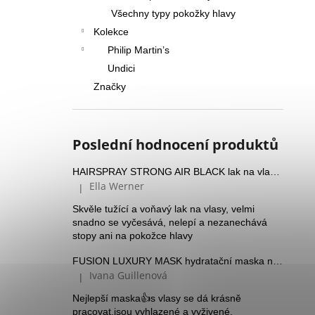
Všechny typy pokožky hlavy
Kolekce
Philip Martin’s
Undici
Značky
Poslední hodnocení produktů
HAIRSPRAY STRONG AIR BLACK lak na vlasy se silnou fixací a Panthenolem
Ella Werner
|
Hodnocení produktu je 5 z 5 hvězdiček.
Skvěle tužící a voňavý lak na vlasy, velmi
snadno se vyčesává, nelepí a nezanechává
stopy ani na pokožce hlavy
FUSION LUXURY MASK hydratační maska na suché vlasy
Ivana Guillenová
|
Hodnocení produktu je 5 z 5 hvězdiček.
Nejlepší maska👍s vlasy se dá krásně
pracovat,jsou vyhlazené a vyživené.