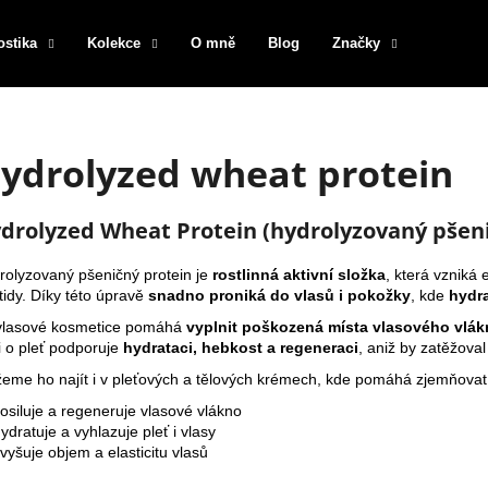
ostika
Kolekce
O mně
Blog
Značky
Co potřebujete najít?
ydrolyzed wheat protein
HLEDAT
drolyzed Wheat Protein (hydrolyzovaný pšeni
rolyzovaný pšeničný protein je
rostlinná aktivní složka
, která vzniká
Doporučujeme
tidy. Díky této úpravě
snadno proniká do vlasů i pokožky
, kde
hydra
vlasové kosmetice pomáhá
vyplnit poškozená místa vlasového vlák
i o pleť podporuje
hydrataci, hebkost a regeneraci
, aniž by zatěžoval
eme ho najít i v pleťových a tělových krémech, kde pomáhá zjemňovat 
osiluje a regeneruje vlasové vlákno
dratuje a vyhlazuje pleť i vlasy
vyšuje objem a elasticitu vlasů