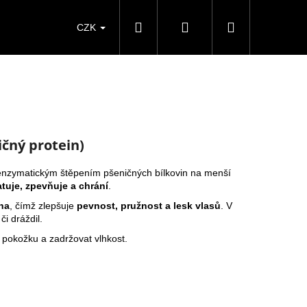
Hledat
Přihlášení
Nákupní
CZK
košík
čný protein)
 enzymatickým štěpením pšeničných bílkovin na menší
tuje, zpevňuje a chrání
.
na
, čímž zlepšuje
pevnost, pružnost a lesk vlasů
. V
 či dráždil.
pokožku a zadržovat vlhkost.