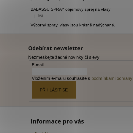
BABASSU SPRAY objemový sprej na vlasy
Iva
|
Hodnocení produktu je 5 z 5 hvězdiček.
Výborný spray, vlasy jsou krásně nadýchané.
Z
á
Odebírat newsletter
p
Nezmeškejte žádné novinky či slevy!
a
E-mail
t
í
Vložením e-mailu souhlasíte s
podmínkami ochrany 
PŘIHLÁSIT SE
Informace pro vás