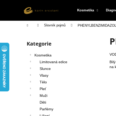
K
Přejít
na
o
Kosmetika
Diagn
obsah
Zpět
Zpět
š
do
do
í
Domů
Slovník pojmů
PHENYLBENZIMIDAZOL
k
obchodu
obchodu
P
P
o
Kategorie
Přeskočit
s
kategorie
t
VO
Kosmetika
r
Bíl
Limitovaná edice
a
na k
Slunce
n
Vlasy
n
Tělo
í
Pleť
p
Muži
a
Děti
n
Parfémy
e
Líčení