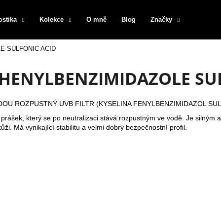
ostika
Kolekce
O mně
Blog
Značky
E SULFONIC ACID
Co potřebujete najít?
HENYLBENZIMIDAZOLE SU
HLEDAT
DOU ROZPUSTNÝ UVB FILTR (KYSELINA FENYLBENZIMIDAZOL SU
ý prášek, který se po neutralizaci stává rozpustným ve vodě. Je siln
ůži. Má vynikající stabilitu a velmi dobrý bezpečnostní profil.
Doporučujeme