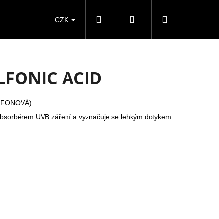
Hledat
Přihlášení
Nákupní
CZK
košík
LFONIC ACID
LFONOVÁ):
ým absorbérem UVB záření a vyznačuje se lehkým dotykem