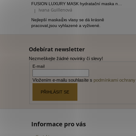
FUSION LUXURY MASK hydratační maska na suché vlasy
Ivana Guillenová
|
Hodnocení produktu je 5 z 5 hvězdiček.
Nejlepší maska👍s vlasy se dá krásně
pracovat,jsou vyhlazené a vyživené.
Z
á
Odebírat newsletter
p
Nezmeškejte žádné novinky či slevy!
a
E-mail
t
í
Vložením e-mailu souhlasíte s
podmínkami ochrany 
PŘIHLÁSIT SE
Informace pro vás