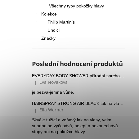
Všechny typy pokožky hlavy
Kolekce
Philip Martin’s
Undici
Značky
Poslední hodnocení produktů
EVERYDAY BODY SHOWER přírodní sprchový gel
Eva Novakova
|
Hodnocení produktu je 5 z 5 hvězdiček.
je bezva-jemná vůně.
HAIRSPRAY STRONG AIR BLACK lak na vlasy se silnou fixací a Panthenolem
Ella Werner
|
Hodnocení produktu je 5 z 5 hvězdiček.
Skvěle tužící a voňavý lak na vlasy, velmi
snadno se vyčesává, nelepí a nezanechává
stopy ani na pokožce hlavy