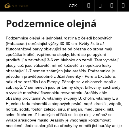
K
Přejít
Hledat
Nákup
M
Přihlášení
CZK
na
o
obsah
Zpět
Zpět
košík
š
Podzemnice olejná
í
C
k
o
Podzemnice olejná je jednoletá rostlina z čeledi bobovitých
(Fabaceae) dorůstající výšky 30-60 cm. Květy žluté až
p
žlutooranžové barvy objevující se od března do srpna mají
o
zpočátku krátké, vzpřímené stopky, které se po opylení
t
prodlužují a zavrtávají 3-6 cm hluboko do země. Tam vytvářejí
plody, což jsou válcovité, mírně kožovité a nepukavé lusky
ř
obsahující 1-7 semen známých jako arašídy. Podzemnice je
e
původem pravděpodobně z Jižní Ameriky - Peru a Ekvádoru,
b
odkud se rozšířila i do Evropy. Pěstuje se v oblastech tropů a
subtropů. V semenech jsou přítomny oleje, bílkoviny, sacharidy
u
a vysoké množství flavonoidu resveratrolu. Arašídy dále
j
obsahují
provitamin A
,
vitaminy
skupiny B, cholin, vitaminy E a
H, celou řadu minerálů a stopových prvků, např. draslík, vápník,
e
hořčík, sodík, fosfor, železo, síru, mangan, měď, zinek, nikl,
t
selen či chrom. Z burských oříšků se lisuje olej, z něhož se
e
vyrábí arašídové máslo. Arašídy je vhodnější konzumovat
nesolené. Jedinci alergičtí na ořechy by neměli jíst buráky ani je
n