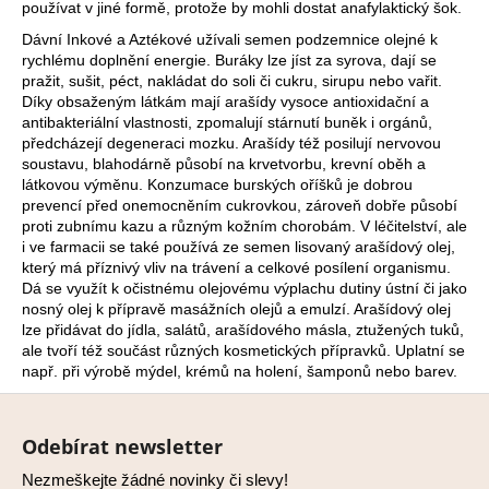
používat v jiné formě, protože by mohli dostat anafylaktický šok.
a
Dávní Inkové a Aztékové užívali semen podzemnice olejné k
j
rychlému doplnění energie. Buráky lze jíst za syrova, dají se
í
pražit, sušit, péct, nakládat do soli či cukru, sirupu nebo vařit.
Díky obsaženým látkám mají arašídy vysoce antioxidační a
t
antibakteriální vlastnosti, zpomalují stárnutí buněk i orgánů,
?
předcházejí degeneraci mozku. Arašídy též posilují nervovou
soustavu, blahodárně působí na krvetvorbu, krevní oběh a
látkovou výměnu. Konzumace burských oříšků je dobrou
prevencí před onemocněním cukrovkou, zároveň dobře působí
proti zubnímu kazu a různým kožním chorobám. V léčitelství, ale
i ve farmacii se také používá ze semen lisovaný arašídový olej,
HLEDAT
který má příznivý vliv na trávení a celkové posílení organismu.
Dá se využít k očistnému olejovému výplachu dutiny ústní či jako
nosný olej k přípravě masážních olejů a emulzí. Arašídový olej
lze přidávat do jídla, salátů, arašídového másla, ztužených tuků,
D
ale tvoří též součást různých kosmetických přípravků. Uplatní se
o
např. při výrobě mýdel, krémů na holení, šamponů nebo barev.
p
Z
o
á
r
Odebírat newsletter
p
u
Nezmeškejte žádné novinky či slevy!