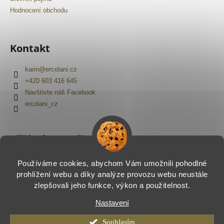
Hodnocení obchodu
Kontakt
karin
@
ercolani.cz
+420 603 416 645
Navštivte náš Facebook
ercolani_cz
Přijímáme online platby
Používáme cookies, abychom Vám umožnili pohodlné
prohlížení webu a díky analýze provozu webu neustále
zlepšovali jeho funkce, výkon a použitelnost.
Nastavení
Vytvořil Shoptet
Copyright 2026
Ercolani.cz
. Všechna práva vyhrazena.
Souhlasím