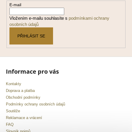
a
č
E-mail
u
t
j
í
Vložením e-mailu souhlasíte s
podmínkami ochrany
e
osobních údajů
m
e
PŘIHLÁSIT SE
Informace pro vás
Kontakty
Doprava a platba
Obchodní podmínky
Podmínky ochrany osobních údajů
Soutěže
Reklamace a vrácení
FAQ
Slovník pojmů