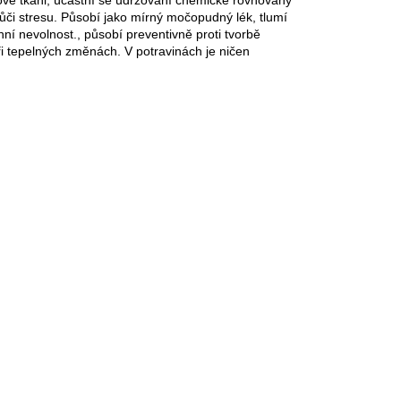
vůči stresu. Působí jako mírný močopudný lék, tlumí
nní nevolnost., působí preventivně proti tvorbě
ři tepelných změnách. V potravinách je ničen