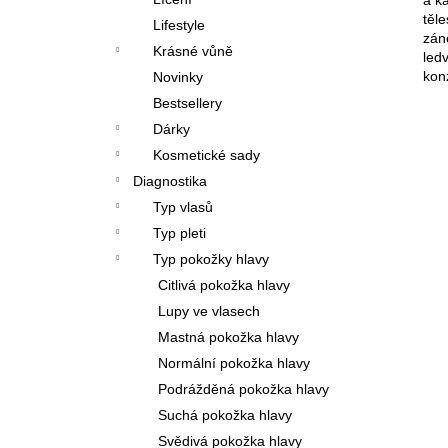
l
těl
Lifestyle
zán
Krásné vůně
led
kon
Novinky
Bestsellery
Dárky
Kosmetické sady
Diagnostika
Typ vlasů
Typ pleti
Typ pokožky hlavy
Citlivá pokožka hlavy
Lupy ve vlasech
Mastná pokožka hlavy
Normální pokožka hlavy
Podrážděná pokožka hlavy
Suchá pokožka hlavy
Svědivá pokožka hlavy