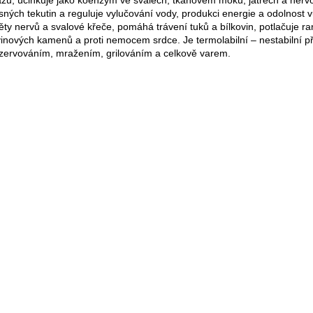
esných tekutin a reguluje vylučování vody, produkci energie a odolnost 
ěty nervů a svalové křeče, pomáhá trávení tuků a bílkovin, potlačuje ra
vinových kamenů a proti nemocem srdce. Je termolabilní – nestabilní p
zervováním, mražením, grilováním a celkově varem.