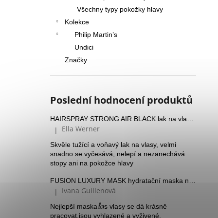
Všechny typy pokožky hlavy
Kolekce
Philip Martin’s
Undici
Značky
Poslední hodnocení produktů
HAIRSPRAY STRONG AIR BLACK lak na vlasy se silnou fixací a Panthenolem
Ella Werner
|
Hodnocení produktu je 5 z 5 hvězdiček.
Skvěle tužící a voňavý lak na vlasy, velmi
snadno se vyčesává, nelepí a nezanechává
stopy ani na pokožce hlavy
FUSION LUXURY MASK hydratační maska na suché vlasy
Ivana Guillenová
|
Hodnocení produktu je 5 z 5 hvězdiček.
Nejlepší maska👍s vlasy se dá krásně
pracovat,jsou vyhlazené a vyživené.