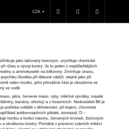
Hledat
Přihlášení
Nákupní
CZK
košík
n účinkuje jako takzvaný koenzym, urychluje chemické
i růstu a vývoji kostry. Je to jeden z nejdůležitějších
eliny a aminokyselin na bílkoviny. Zmírňuje únavu,
sychiku člověka při tělesné zátěži, stejně jako při
 slezině nebo mozku, jeho převážná část je obsažena ve
tný ve vodě.
maso, játra, červené maso, ryby, mléčné výrobky, masité
štěniny, banány, ořechy) a v kvasnicích. Nedostatek B6 je
 potřeba zvláště v těhotenství, při kojení, chronické
apříklad antikoncepčních pilulek, isoniazid, D –
luje tvorbu a funkci niacinu, červených krvinek, žlučových
u a strukturou kostry. Pomáhá v prevenci zubních infekcí
ové tkáni, účastní se udržování chemické rovnováhy