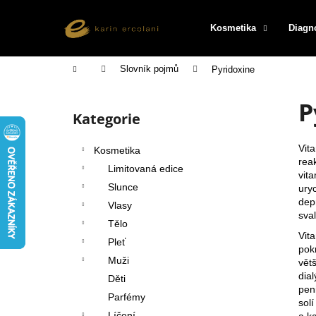
K
Přejít
na
o
Kosmetika
Diagn
obsah
Zpět
Zpět
š
do
do
í
Domů
Slovník pojmů
Pyridoxine
k
obchodu
obchodu
P
P
o
Kategorie
Přeskočit
s
kategorie
t
Vit
Kosmetika
r
reak
Limitovaná edice
vit
a
Slunce
ury
n
dep
Vlasy
n
sva
Tělo
í
Vit
Pleť
pok
p
Muži
vět
a
dial
Děti
n
pen
Parfémy
sol
e
Líčení
a k