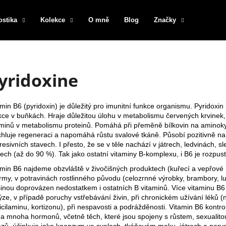
ostika
Kolekce
O mně
Blog
Značky
Co potřebujete najít?
yridoxine
HLEDAT
amin B6
(pyridoxin) je důležitý pro imunitní funkce organismu. Pyridoxi
ce v buňkách. Hraje důležitou úlohu v metabolismu červených krvinek, př
aminů v metabolismu proteinů. Pomáhá při přeměně bílkovin na aminokys
chluje regeneraci a napomáhá růstu svalové tkáně. Působí pozitivně na p
Doporučujeme
resivních stavech. I přesto, že se v těle nachází v játrech, ledvinách,
lech (až do 90 %). Tak jako ostatní
vitaminy
B-komplexu, i B6 je rozpus
amin B6 najdeme obzvláště v živočišných produktech (kuřecí a vepřové 
rmy, v potravinách rostlinného původu (celozrnné výrobky, brambory, lu
šinou doprovázen nedostatkem i ostatních B vitaminů. Více vitaminu B6 je
ýze, v případě poruchy vstřebávání živin, při chronickém užívání léků (n
icilaminu, kortizonu), při nespavosti a podrážděnosti. Vitamin B6 kontro
í a mnoha hormonů, včetně těch, které jsou spojeny s růstem, sexualito
azů, účinkuje jako koenzym ve svalech, tkáňovém moku, játrech a nerv