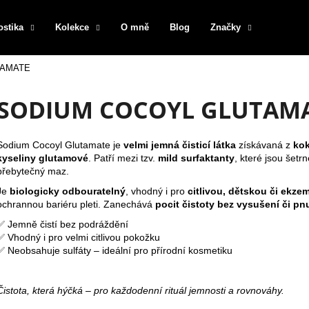
ostika
Kolekce
O mně
Blog
Značky
TAMATE
Co potřebujete najít?
SODIUM COCOYL GLUTAM
HLEDAT
Sodium Cocoyl Glutamate je
velmi jemná čisticí látka
získávaná z
kok
kyseliny glutamové
. Patří mezi tzv.
mild surfaktanty
, které jsou šetr
přebytečný maz.
Doporučujeme
Je
biologicky odbouratelný
, vhodný i pro
citlivou, dětskou či ekz
ochrannou bariéru pleti. Zanechává
pocit čistoty bez vysušení či pnu
✅ Jemně čistí bez podráždění
✅ Vhodný i pro velmi citlivou pokožku
✅ Neobsahuje sulfáty – ideální pro přírodní kosmetiku
Čistota, která hýčká – pro každodenní rituál jemnosti a rovnováhy.