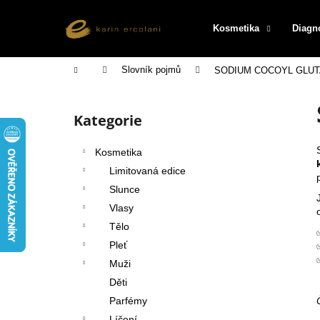
K
Přejít
na
o
Kosmetika
Diagn
obsah
Zpět
Zpět
š
do
do
í
Domů
Slovník pojmů
SODIUM COCOYL GLU
k
obchodu
obchodu
P
o
Kategorie
Přeskočit
s
kategorie
t
Kosmetika
r
Limitovaná edice
a
Slunce
n
Vlasy
n
Tělo
í
Pleť
p
Muži
a
Děti
n
Parfémy
e
Líčení