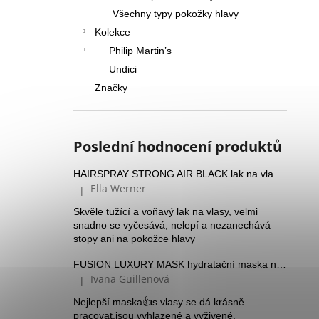
Všechny typy pokožky hlavy
Kolekce
Philip Martin’s
Undici
Značky
Poslední hodnocení produktů
HAIRSPRAY STRONG AIR BLACK lak na vlasy se silnou fixací a Panthenolem
Ella Werner
|
Hodnocení produktu je 5 z 5 hvězdiček.
Skvěle tužící a voňavý lak na vlasy, velmi
snadno se vyčesává, nelepí a nezanechává
stopy ani na pokožce hlavy
FUSION LUXURY MASK hydratační maska na suché vlasy
Ivana Guillenová
|
Hodnocení produktu je 5 z 5 hvězdiček.
Nejlepší maska👍s vlasy se dá krásně
pracovat,jsou vyhlazené a vyživené.