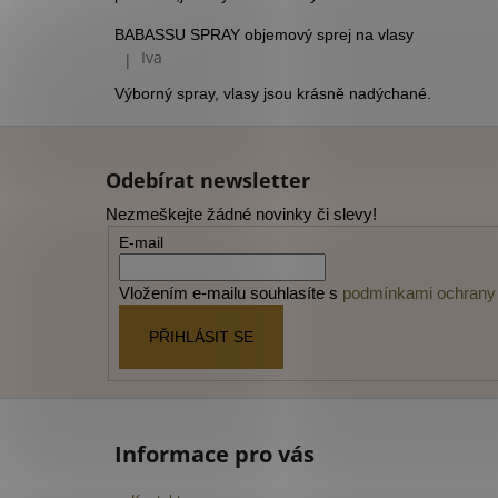
BABASSU SPRAY objemový sprej na vlasy
Iva
|
Hodnocení produktu je 5 z 5 hvězdiček.
Výborný spray, vlasy jsou krásně nadýchané.
Z
á
Odebírat newsletter
p
Nezmeškejte žádné novinky či slevy!
a
E-mail
t
í
Vložením e-mailu souhlasíte s
podmínkami ochrany 
PŘIHLÁSIT SE
Informace pro vás