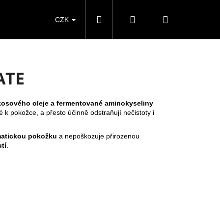
Hledat
Přihlášení
Nákupní
CZK
košík
ATE
osového oleje a fermentované aminokyseliny
né k pokožce, a přesto účinně odstraňují nečistoty i
ematickou pokožku
a nepoškozuje přirozenou
tí
.