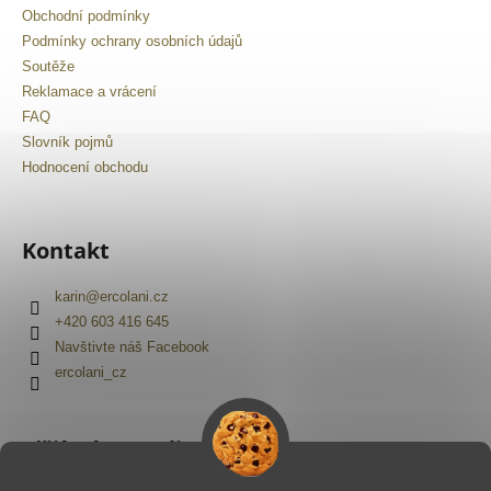
č
Obchodní podmínky
u
Podmínky ochrany osobních údajů
j
Soutěže
e
Reklamace a vrácení
m
e
FAQ
Slovník pojmů
Hodnocení obchodu
Kontakt
karin
@
ercolani.cz
+420 603 416 645
Navštivte náš Facebook
ercolani_cz
Přijímáme online platby