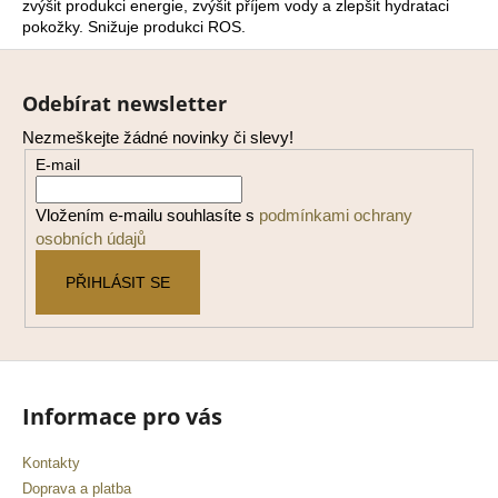
zvýšit produkci energie, zvýšit příjem vody a zlepšit hydrataci
a
pokožky. Snižuje produkci ROS.
j
Z
í
á
Odebírat newsletter
t
p
?
Nezmeškejte žádné novinky či slevy!
a
E-mail
t
í
Vložením e-mailu souhlasíte s
podmínkami ochrany
osobních údajů
HLEDAT
PŘIHLÁSIT SE
D
o
p
Informace pro vás
o
r
Kontakty
u
Doprava a platba