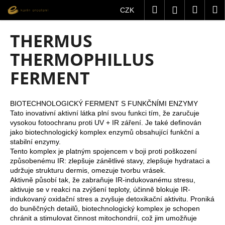
K
Přejít
Hledat
Nákup
M
Přihlášení
CZK
na
o
obsah
Zpět
Zpět
košík
š
THERMUS
í
C
THERMOPHILLUS
k
o
FERMENT
p
o
t
BIOTECHNOLOGICKÝ FERMENT S FUNKČNÍMI ENZYMY
Tato inovativní aktivní látka plní svou funkci tím, že zaručuje
ř
vysokou fotoochranu proti UV + IR záření. Je také definován
e
jako biotechnologický komplex enzymů obsahující funkční a
stabilní enzymy.
b
Tento komplex je platným spojencem v boji proti poškození
u
způsobenému IR: zlepšuje zánětlivé stavy, zlepšuje hydrataci a
j
udržuje strukturu dermis, omezuje tvorbu vrásek.
Aktivně působí tak, že zabraňuje IR-indukovanému stresu,
e
aktivuje se v reakci na zvýšení teploty, účinně blokuje IR-
t
indukovaný oxidační stres a zvyšuje detoxikační aktivitu. Proniká
e
do buněčných detailů, biotechnologický komplex je schopen
chránit a stimulovat činnost mitochondrií, což jim umožňuje
n