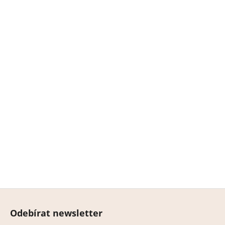
Z
á
Odebírat newsletter
p