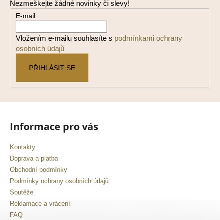
Nezmeškejte žádné novinky či slevy!
a
E-mail
t
í
Vložením e-mailu souhlasíte s
podmínkami ochrany
osobních údajů
PŘIHLÁSIT SE
Informace pro vás
Kontakty
Doprava a platba
Obchodní podmínky
Podmínky ochrany osobních údajů
Soutěže
Reklamace a vrácení
FAQ