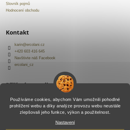
Slovník pojmů
Hodnocení obchodu
Kontakt
karin
@
ercolani.cz
+420 603 416 645
Navštivte náš Facebook
ercolani_cz
Přijímáme online platby
Používáme cookies, abychom Vám umožnili pohodlné
prohlížení webu a díky analýze provozu webu neustále
zlepšovali jeho funkce, výkon a použitelnost.
Nastavení
Vytvořil Shoptet