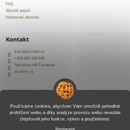
FAQ
Slovník pojmů
Hodnocení obchodu
Kontakt
karin
@
ercolani.cz
+420 603 416 645
Navštivte náš Facebook
ercolani_cz
Přijímáme online platby
Používáme cookies, abychom Vám umožnili pohodlné
prohlížení webu a díky analýze provozu webu neustále
zlepšovali jeho funkce, výkon a použitelnost.
Nastavení