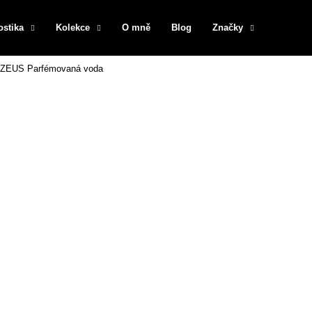
ostika
Kolekce
O mně
Blog
Značky
ZEUS Parfémovaná voda
Co potřebujete najít?
HLEDAT
Doporučujeme