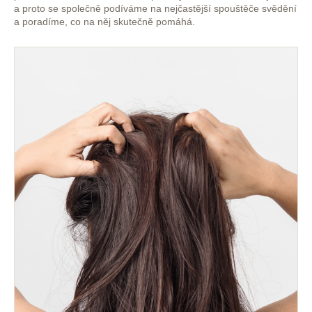
a proto se společně podíváme na nejčastější spouštěče svědění
a
a poradíme, co na něj skutečně pomáhá.
j
í
t
?
HLEDAT
D
o
p
o
r
u