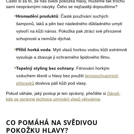
Často si za to, že nás svědí pokožka hlavy, můžeme tak trochu
sami nesprávnými návyky. Čeho se nejčastěji dopouštíme?
Hromadění produktů
: Časté používání suchých
šamponů, laků a pěn bez následného důkladného umytí
vytvoří na kůži nános. Pokožka pak ztrácí své přirozené
schopnosti a nemůže dýchat.
Příliš horká voda
: Mytí vlasů horkou vodou kůži extrémně
vysušuje a zbavuje ji ochranného lipidového filmu.
Tepelný styling bez ochrany
: Fénování horkým
vzduchem těsně u hlavy bez použití
termoochranných
přípravků
doslova pálí kůži pod vlasy.
Pokud váháte, jaký postup je ten správný, přečtěte si
článek,
kde se správné technice umývání vlasů věnujeme
.
CO POMÁHÁ NA SVĚDIVOU
POKOŽKU HLAVY?