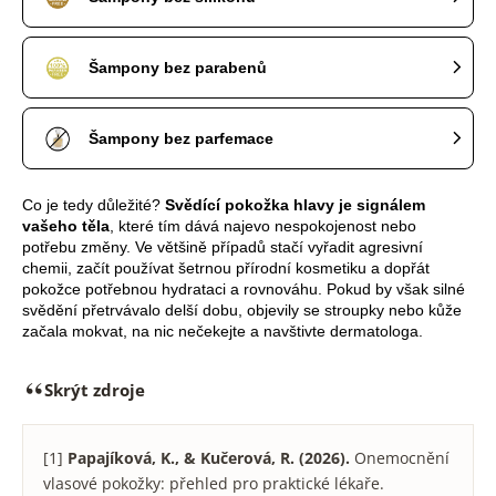
Šampony bez parabenů
Šampony bez parfemace
Co je tedy důležité?
Svědící pokožka hlavy je signálem
vašeho těla
, které tím dává najevo nespokojenost nebo
potřebu změny. Ve většině případů stačí vyřadit agresivní
chemii, začít používat šetrnou přírodní kosmetiku a dopřát
pokožce potřebnou hydrataci a rovnováhu. Pokud by však silné
svědění přetrvávalo delší dobu, objevily se stroupky nebo kůže
začala mokvat, na nic nečekejte a navštivte dermatologa.
Skrýt zdroje
[1]
Papajíková, K., & Kučerová, R. (2026).
Onemocnění
vlasové pokožky: přehled pro praktické lékaře.