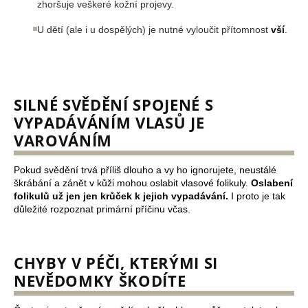
zhoršuje veškeré kožní projevy.
U dětí (ale i u dospělých) je nutné vyloučit přítomnost
vší
.
SILNÉ SVĚDĚNÍ SPOJENÉ S
VYPADÁVÁNÍM VLASŮ JE
VAROVÁNÍM
Pokud svědění trvá příliš dlouho a vy ho ignorujete, neustálé
škrábání a zánět v kůži mohou oslabit vlasové folikuly.
Oslabení
folikulů už jen jen krůček k jejich vypadávání.
I proto je tak
důležité rozpoznat primární příčinu včas.
CHYBY V PÉČI, KTERÝMI SI
NEVĚDOMKY ŠKODÍTE