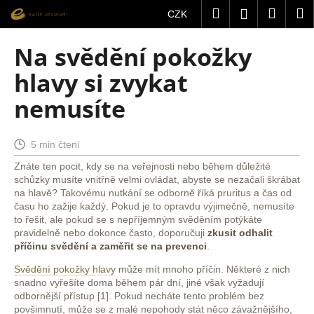
K
Přejít
Hledat
Nákup
M
Přihlášení
CZK
na
o
obsah
Zpět
Zpět
košík
š
Na svědění pokožky
í
C
hlavy si zvykat
k
o
nemusíte
p
o
t
5 min čtení
ř
Znáte ten pocit, kdy se na veřejnosti nebo během důležité
schůzky musíte vnitřně velmi ovládat, abyste se nezačali škrábat
e
na hlavě? Takovému nutkání se odborně říká pruritus a čas od
b
času ho zažije každý. Pokud je to opravdu výjimečně, nemusíte
u
to řešit, ale pokud se s nepříjemným svěděním potýkáte
pravidelně nebo dokonce často, doporučuji
zkusit odhalit
j
příčinu svědění a zaměřit se na prevenci
.
e
Svědění pokožky hlavy
může mít mnoho příčin. Některé z nich
t
snadno vyřešíte doma během pár dní, jiné však vyžadují
e
odbornější přístup [1]. Pokud necháte tento problém bez
n
povšimnutí, může se z malé nepohody stát něco závažnějšího,