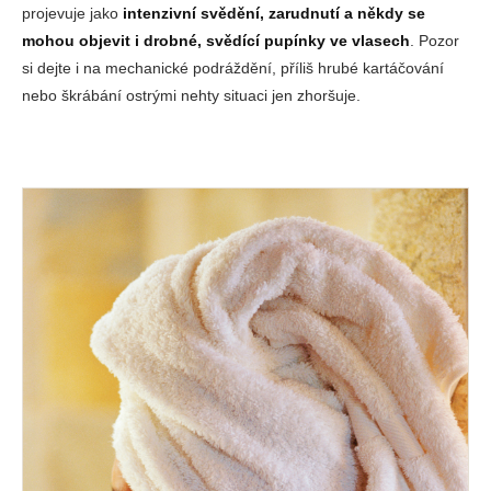
projevuje jako
intenzivní svědění, zarudnutí a někdy se
mohou objevit i drobné, svědící pupínky ve vlasech
. Pozor
si dejte i na mechanické podráždění, příliš hrubé kartáčování
nebo škrábání ostrými nehty situaci jen zhoršuje.