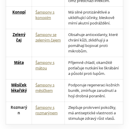
čímž předchází infekcím.
Konopí
Šampony s
Má silné protizánětlivé a
konopím
uklidňující účinky, bleskově
mírní akutní podráždění.
Zelený
Šampony se
Obsahuje antioxidanty, které
čaj
zeleným čajem
chrání kůži, zklidňují ji a
pomáhají bojovat proti
mikrobům.
Máta
Šampony s
Příjemně chladí, okamžitě
mátou
potlačuje nutkání ke škrábání
a působí proti lupům.
Měsíček
Šampony s
Podporuje regeneraci kožních
lékařský
měsíčkem
buněk, zmírňuje zarudnutí a
hojí drobná poranění.
Rozmarý
Šampony s
Zlepšuje prokrvení pokožky,
n
rozmarýnem
má antiseptické vlastnosti a
stimuluje zdravý růst vlasů.