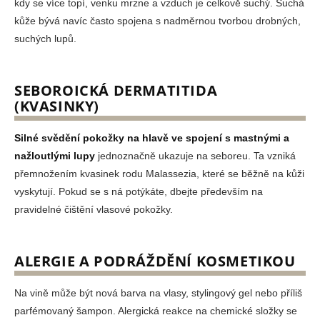
kdy se více topí, venku mrzne a vzduch je celkově suchý. Suchá
kůže bývá navíc často spojena s nadměrnou tvorbou drobných,
suchých lupů.
SEBOROICKÁ DERMATITIDA
(KVASINKY)
Silné svědění pokožky na hlavě ve spojení s mastnými a
nažloutlými lupy
jednoznačně ukazuje na seboreu. Ta vzniká
přemnožením kvasinek rodu Malassezia, které se běžně na kůži
vyskytují. Pokud se s ná potýkáte, dbejte především na
pravidelné čištění vlasové pokožky.
ALERGIE A PODRÁŽDĚNÍ KOSMETIKOU
Na vině může být nová barva na vlasy, stylingový gel nebo příliš
parfémovaný šampon. Alergická reakce na chemické složky se