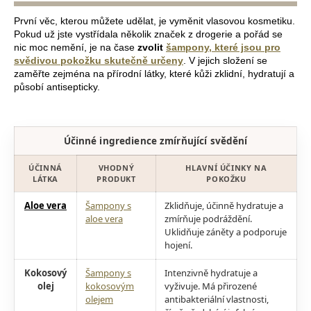
První věc, kterou můžete udělat, je vyměnit vlasovou kosmetiku.
Pokud už jste vystřídala několik značek z drogerie a pořád se
nic moc nemění, je na čase
zvolit
šampony, které jsou pro
svědivou pokožku skutečně určeny
. V jejich složení se
zaměřte zejména na přírodní látky, které kůži zklidní, hydratují a
působí antisepticky.
Účinné ingredience zmírňující svědění
ÚČINNÁ
VHODNÝ
HLAVNÍ ÚČINKY NA
LÁTKA
PRODUKT
POKOŽKU
Aloe vera
Šampony s
Zklidňuje, účinně hydratuje a
aloe vera
zmírňuje podráždění.
Uklidňuje záněty a podporuje
hojení.
Kokosový
Šampony s
Intenzivně hydratuje a
olej
kokosovým
vyživuje. Má přirozené
olejem
antibakteriální vlastnosti,