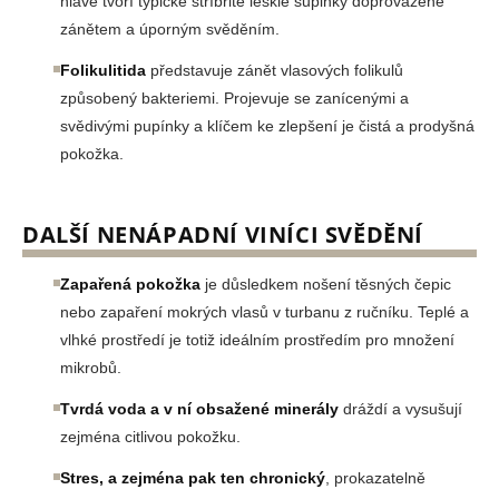
hlavě tvoří typické stříbřitě lesklé šupinky doprovázené
zánětem a úporným svěděním.
Folikulitida
představuje zánět vlasových folikulů
způsobený bakteriemi. Projevuje se zanícenými a
svědivými pupínky a klíčem ke zlepšení je čistá a prodyšná
pokožka.
DALŠÍ NENÁPADNÍ VINÍCI SVĚDĚNÍ
Zapařená pokožka
je důsledkem nošení těsných čepic
nebo zapaření mokrých vlasů v turbanu z ručníku. Teplé a
vlhké prostředí je totiž ideálním prostředím pro množení
mikrobů.
Tvrdá voda a v ní obsažené minerály
dráždí a vysušují
zejména citlivou pokožku.
Stres, a zejména pak ten chronický
, prokazatelně