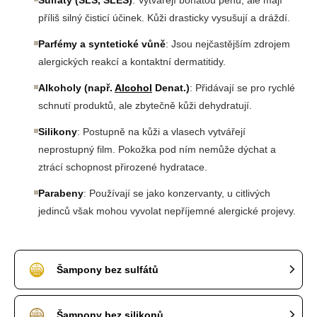
Sulfáty (SLS, SLES)
: Vytvářejí bohatou pěnu, ale mají
příliš silný čisticí účinek. Kůži drasticky vysušují a dráždí.
Parfémy a syntetické vůně
: Jsou nejčastějším zdrojem
alergických reakcí a kontaktní dermatitidy.
Alkoholy (např.
Alcohol
Denat.)
: Přidávají se pro rychlé
schnutí produktů, ale zbytečně kůži dehydratují.
Silikony
: Postupně na kůži a vlasech vytvářejí
neprostupný film. Pokožka pod ním nemůže dýchat a
ztrácí schopnost přirozené hydratace.
Parabeny
: Používají se jako konzervanty, u citlivých
jedinců však mohou vyvolat nepříjemné alergické projevy.
Šampony bez sulfátů
Šampony bez silikonů