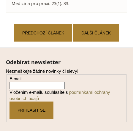
Medicína pro praxi, 23(1), 33.
PŘEDCHOZÍ ČLÁNEK
DALŠÍ ČLÁNEK
Z
á
Odebírat newsletter
p
Nezmeškejte žádné novinky či slevy!
a
E-mail
t
í
Vložením e-mailu souhlasíte s
podmínkami ochrany
osobních údajů
PŘIHLÁSIT SE