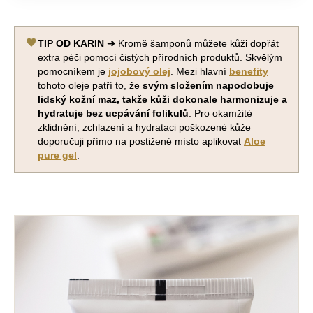
🖤
TIP OD KARIN ➜
Kromě šamponů můžete kůži dopřát
extra péči pomocí čistých přírodních produktů. Skvělým
pomocníkem je
jojobový olej
. Mezi hlavní
benefity
tohoto oleje patří to, že
svým složením napodobuje
lidský kožní maz, takže kůži dokonale harmonizuje a
hydratuje bez ucpávání folikulů
. Pro okamžité
zklidnění, zchlazení a hydrataci poškozené kůže
doporučuji přímo na postižené místo aplikovat
Aloe
pure gel
.