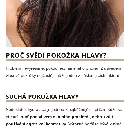
č
u
j
e
m
e
PROČ SVĚDÍ POKOŽKA HLAVY?
Problém nevyřešíme, pokud neznáme jeho příčinu. Za svědění
vlasové pokožky nejčastěji může jeden z následujících faktorů:
SUCHÁ POKOŽKA HLAVY
Nedostatek hydratace je jednou z nejběžnějších příčin. Kůže se
přesuší
buď pod vlivem okolního prostředí, nebo kvůli
používání agresivní kosmetiky
. Výrazně horší to bývá v zimě,