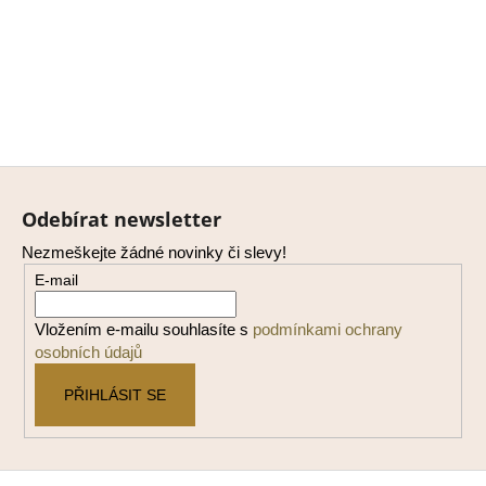
Z
á
Odebírat newsletter
p
Nezmeškejte žádné novinky či slevy!
a
E-mail
t
í
Vložením e-mailu souhlasíte s
podmínkami ochrany
osobních údajů
PŘIHLÁSIT SE