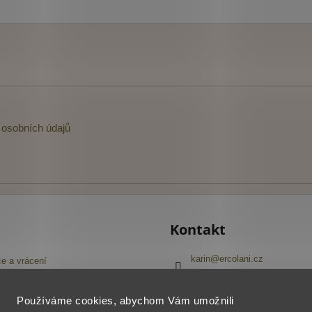
osobních údajů
Kontakt
karin
@
ercolani.cz
e a vrácení
+420 603 416 645
Navštivte náš Facebook
pojmů
Používáme cookies, abychom Vám umožnili
ercolani_cz
í obchodu