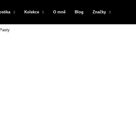
ostika
Kolekce
O mně
Blog
Značky
Pasty
Co potřebujete najít?
HLEDAT
Doporučujeme