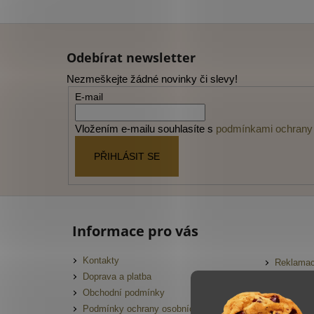
Z
á
Odebírat newsletter
p
Nezmeškejte žádné novinky či slevy!
a
E-mail
t
í
Vložením e-mailu souhlasíte s
podmínkami ochrany 
PŘIHLÁSIT SE
Informace pro vás
Kontakty
Reklamac
Doprava a platba
FAQ
Obchodní podmínky
Slovník 
Podmínky ochrany osobních údajů
Hodnocen