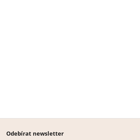
Z
á
Odebírat newsletter
p