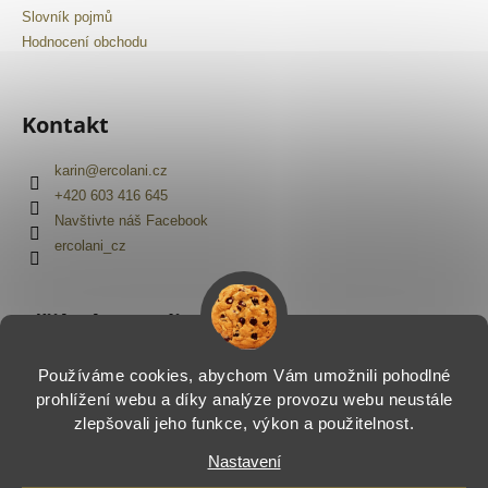
Slovník pojmů
Hodnocení obchodu
Kontakt
karin
@
ercolani.cz
+420 603 416 645
Navštivte náš Facebook
ercolani_cz
Přijímáme online platby
Používáme cookies, abychom Vám umožnili pohodlné
prohlížení webu a díky analýze provozu webu neustále
zlepšovali jeho funkce, výkon a použitelnost.
Nastavení
Vytvořil Shoptet