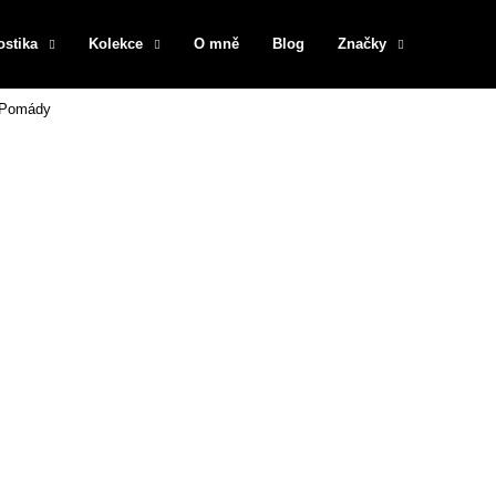
ostika
Kolekce
O mně
Blog
Značky
Pomády
Co potřebujete najít?
HLEDAT
Doporučujeme