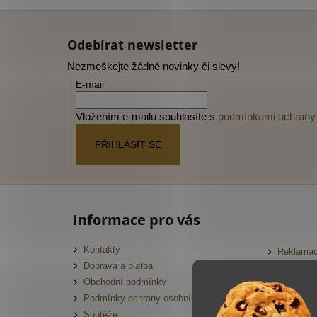
Z
á
Odebírat newsletter
p
Nezmeškejte žádné novinky či slevy!
a
E-mail
t
í
Vložením e-mailu souhlasíte s
podmínkami ochrany 
PŘIHLÁSIT SE
Informace pro vás
Kontakty
Reklamac
Doprava a platba
FAQ
Obchodní podmínky
Slovník 
Podmínky ochrany osobních údajů
Hodnocen
Soutěže