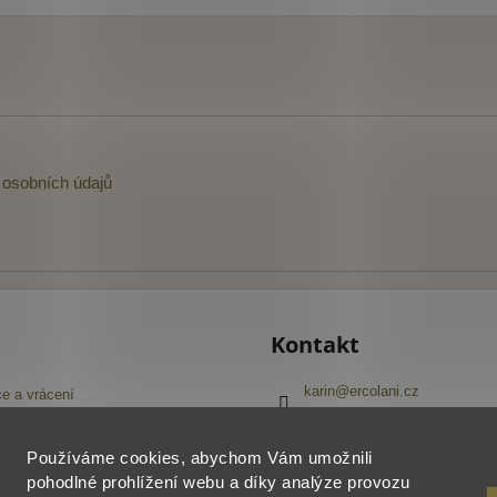
osobních údajů
Kontakt
karin
@
ercolani.cz
e a vrácení
+420 603 416 645
Navštivte náš Facebook
pojmů
Používáme cookies, abychom Vám umožnili
ercolani_cz
í obchodu
pohodlné prohlížení webu a díky analýze provozu