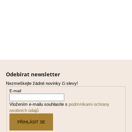
Z
á
Odebírat newsletter
p
Nezmeškejte žádné novinky či slevy!
a
E-mail
t
í
Vložením e-mailu souhlasíte s
podmínkami ochrany
osobních údajů
PŘIHLÁSIT SE