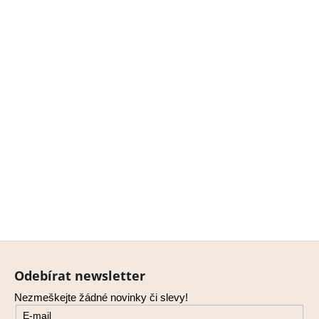
Z
á
Odebírat newsletter
p
Nezmeškejte žádné novinky či slevy!
a
E-mail