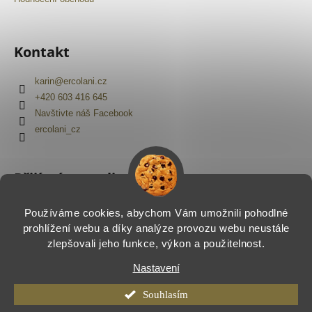
Kontakt
karin
@
ercolani.cz
+420 603 416 645
Navštivte náš Facebook
ercolani_cz
Přijímáme online platby
Používáme cookies, abychom Vám umožnili pohodlné
prohlížení webu a díky analýze provozu webu neustále
zlepšovali jeho funkce, výkon a použitelnost.
Nastavení
Vytvořil Shoptet
Copyright 2026
Ercolani.cz
. Všechna práva vyhrazena.
Souhlasím