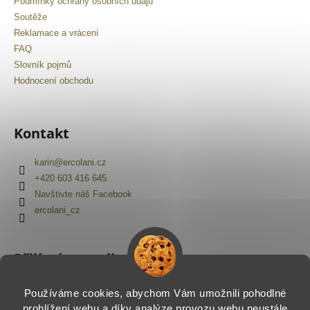
Podmínky ochrany osobních údajů
Soutěže
Reklamace a vrácení
FAQ
Slovník pojmů
Hodnocení obchodu
Kontakt
karin
@
ercolani.cz
+420 603 416 645
Navštivte náš Facebook
ercolani_cz
Přijímáme online platby
Používáme cookies, abychom Vám umožnili pohodlné
prohlížení webu a díky analýze provozu webu neustále