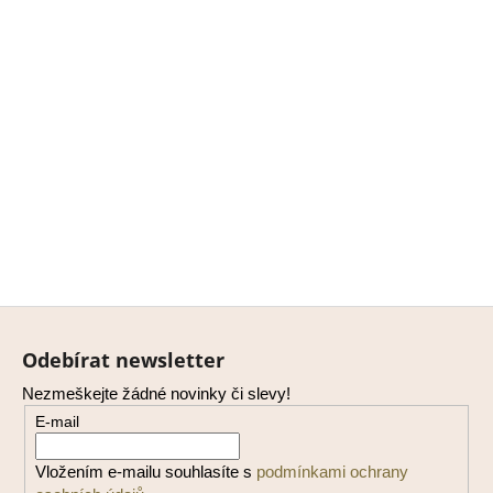
Z
á
Odebírat newsletter
p
Nezmeškejte žádné novinky či slevy!
a
E-mail
t
í
Vložením e-mailu souhlasíte s
podmínkami ochrany