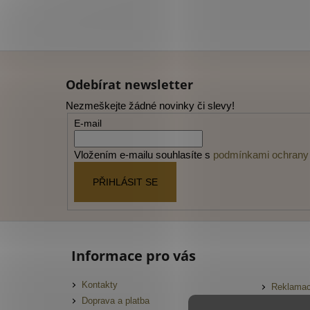
Z
á
Odebírat newsletter
p
Nezmeškejte žádné novinky či slevy!
a
E-mail
t
í
Vložením e-mailu souhlasíte s
podmínkami ochrany 
PŘIHLÁSIT SE
Informace pro vás
Kontakty
Reklamac
Doprava a platba
FAQ