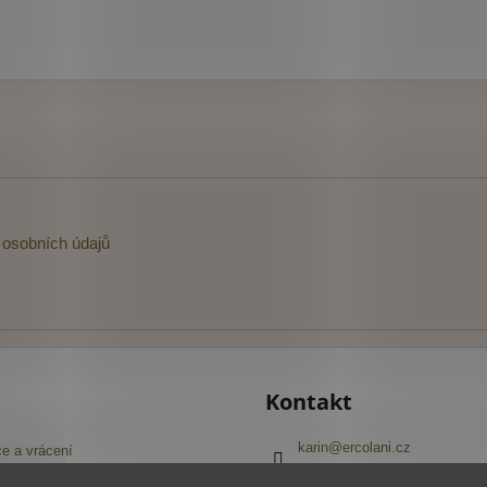
osobních údajů
Kontakt
karin
@
ercolani.cz
e a vrácení
+420 603 416 645