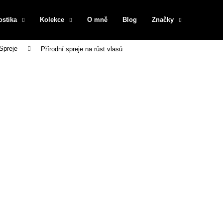
ostika
Kolekce
O mně
Blog
Značky
Spreje
Přírodní spreje na růst vlasů
Co potřebujete najít?
HLEDAT
Doporučujeme