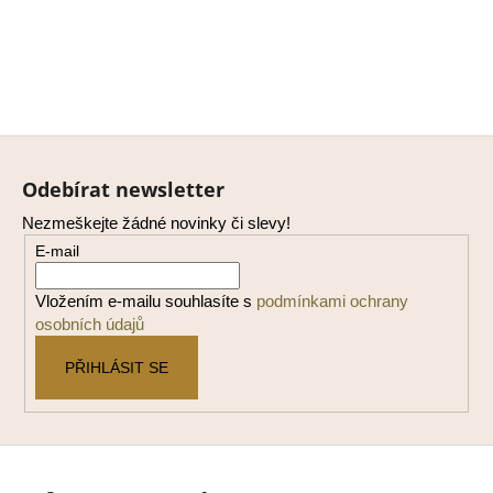
Z
á
Odebírat newsletter
p
Nezmeškejte žádné novinky či slevy!
a
E-mail
t
í
Vložením e-mailu souhlasíte s
podmínkami ochrany
osobních údajů
PŘIHLÁSIT SE