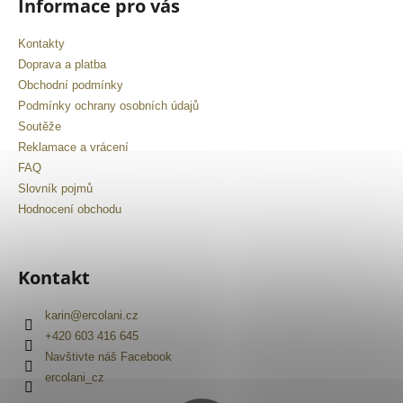
Informace pro vás
Kontakty
Doprava a platba
Obchodní podmínky
Podmínky ochrany osobních údajů
Soutěže
Reklamace a vrácení
FAQ
Slovník pojmů
Hodnocení obchodu
Kontakt
karin
@
ercolani.cz
+420 603 416 645
Navštivte náš Facebook
ercolani_cz