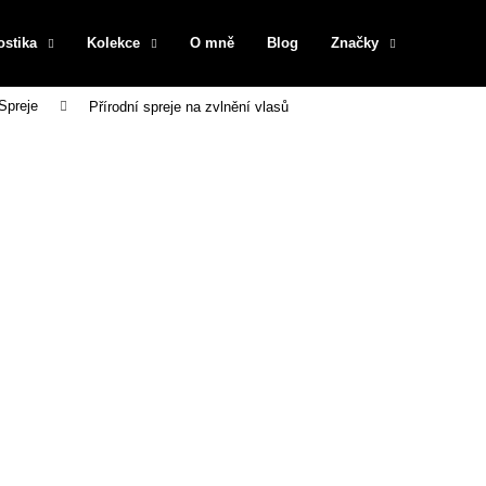
ostika
Kolekce
O mně
Blog
Značky
Spreje
Přírodní spreje na zvlnění vlasů
Co potřebujete najít?
HLEDAT
Doporučujeme