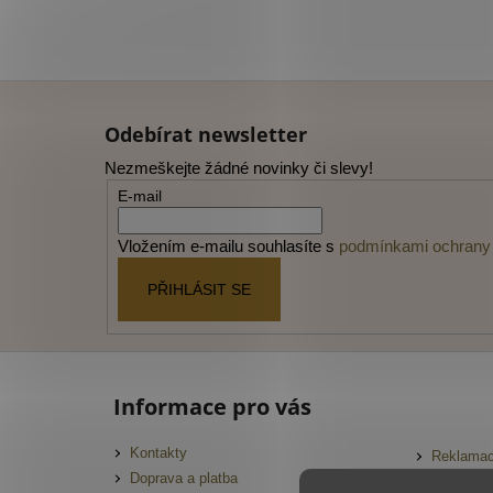
Z
á
Odebírat newsletter
p
Nezmeškejte žádné novinky či slevy!
a
E-mail
t
í
Vložením e-mailu souhlasíte s
podmínkami ochrany 
PŘIHLÁSIT SE
Informace pro vás
Kontakty
Reklamac
Doprava a platba
FAQ