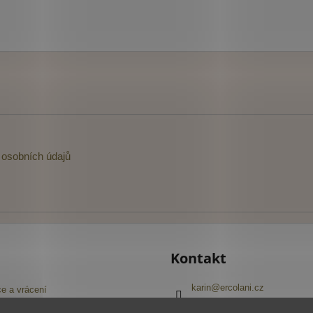
osobních údajů
Kontakt
karin
@
ercolani.cz
e a vrácení
+420 603 416 645