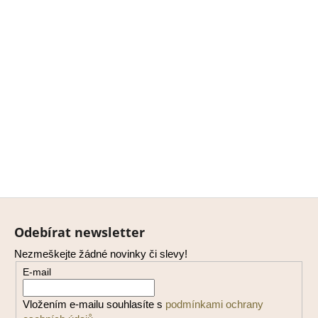
Z
á
Odebírat newsletter
p
Nezmeškejte žádné novinky či slevy!
a
E-mail
t
í
Vložením e-mailu souhlasíte s
podmínkami ochrany