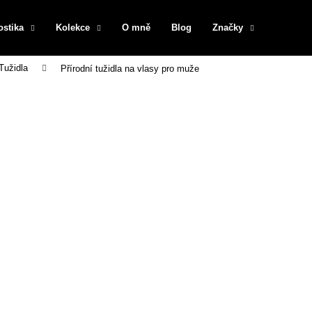
ostika
Kolekce
O mně
Blog
Značky
Tužidla
Přírodní tužidla na vlasy pro muže
Co potřebujete najít?
HLEDAT
Doporučujeme