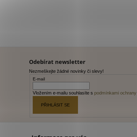
Z
á
Odebírat newsletter
p
Nezmeškejte žádné novinky či slevy!
a
E-mail
t
í
Vložením e-mailu souhlasíte s
podmínkami ochrany 
PŘIHLÁSIT SE