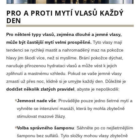
PRO A PROTI MYTÍ VLASŮ KAŽDÝ
DEN
Pro některé typy vlasů, zejména dlouhé a jemné vlasy,
může být častější mytí velmi prospěšné.
Tyto vlasy mají
tendenci se rychleji mastit a nahromaděný maz na pokožce
hlavy jim škodí více, než si myslíme. Brání pokožce dýchat,
narušuje přirozenou hydrataci vlasů a může vést k jejich
zplihnutí a mastnému vzhledu. Pokud se vaše jemné vlasy
zmastí už přes noc, klidně si je umyjte každý den. Důležité je
dodržet několik zlatých pravidel
, abyste je nepoškodili:
Jemnost nade vše
: Provádějte pouze jedno šetrné mytí a
vyhněte se intenzivní masáži, která by mohla zbytečně
stimulovat mazové žlázy.
Volba správného šamponu
: Sáhněte po co nejšetrnějším
šamponu bez sulfátů. Tyto složky mohou vlasy zbytečně