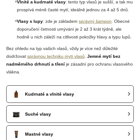
Vlnité a kudrnaté vlasy
: tento typ vlasů je sušší, a tak mu
prospívá méně časté mytí, ideálně jednou za 4 až 5 dnů.
Vlasy s lupy
: zde je základem
správný šampon
. Obecné
doporučení četnosti umývání je 2 až 3 krát týdně, ale
hodně u nich záleží na citlivosti pokožky hlavy a typu lupů.
Bez ohledu na typ vašich vlasů, vždy je více než důležité
dodržovat
správnou techniku mytí vlasů
.
Jemné mytí bez
nadměrného drhnutí a tření
je zásadní pro ochranu vlasového
vlákna.
Kudrnaté a vlnité vlasy
Suché vlasy
Mastné vlasy