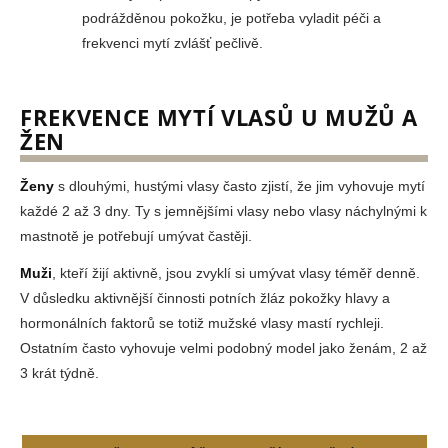
podrážděnou pokožku, je potřeba vyladit péči a
frekvenci mytí zvlášť pečlivě.
FREKVENCE MYTÍ VLASŮ U MUŽŮ A
ŽEN
Ženy
s dlouhými, hustými vlasy často zjistí, že jim vyhovuje mytí
každé 2 až 3 dny. Ty s jemnějšími vlasy nebo vlasy náchylnými k
mastnotě je potřebují umývat častěji.
Muži
, kteří žijí aktivně, jsou zvyklí si umývat vlasy téměř denně.
V důsledku aktivnější činnosti potních žláz pokožky hlavy a
hormonálních faktorů se totiž mužské vlasy mastí rychleji.
Ostatním často vyhovuje velmi podobný model jako ženám, 2 až
3 krát týdně.