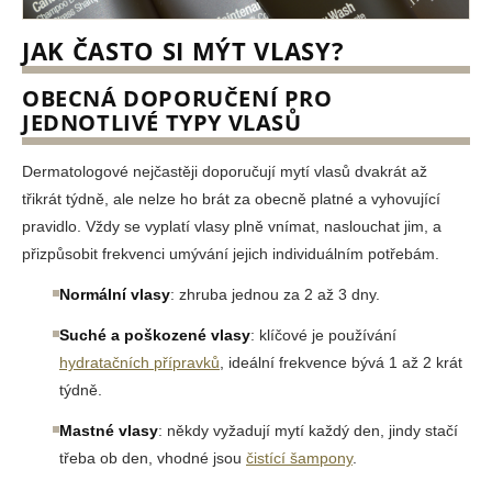
JAK ČASTO SI MÝT VLASY?
OBECNÁ DOPORUČENÍ PRO
JEDNOTLIVÉ TYPY VLASŮ
Dermatologové nejčastěji doporučují mytí vlasů dvakrát až
třikrát týdně, ale nelze ho brát za obecně platné a vyhovující
pravidlo. Vždy se vyplatí vlasy plně vnímat, naslouchat jim, a
přizpůsobit frekvenci umývání jejich individuálním potřebám.
Normální vlasy
: zhruba jednou za 2 až 3 dny.
Suché a poškozené vlasy
: klíčové je používání
hydratačních přípravků
, ideální frekvence bývá 1 až 2 krát
týdně.
Mastné vlasy
: někdy vyžadují mytí každý den, jindy stačí
třeba ob den, vhodné jsou
čistící šampony
.