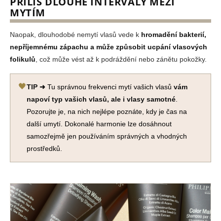
PŘÍLIŠ DLOUHÉ INTERVALY MEZI
MYTÍM
Naopak, dlouhodobé nemytí vlasů vede k
hromadění bakterií,
nepříjemnému zápachu a může způsobit ucpání vlasových
folikulů
, což může vést až k podráždění nebo zánětu pokožky.
🖤
TIP ➜
Tu správnou frekvenci mytí vašich vlasů
vám
napoví typ vašich vlasů, ale i vlasy samotné
.
Pozorujte je, na nich nejlépe poznáte, kdy je čas na
další umytí. Dokonalé harmonie lze dosáhnout
samozřejmě jen používáním správných a vhodných
prostředků.