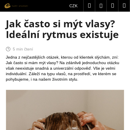
K
Přejít
Hledat
Nákup
M
Přihlášení
CZK
na
o
obsah
Zpět
Zpět
košík
š
Jak často si mýt vlasy?
í
C
Ideální rytmus existuje
k
o
p
5 min čtení
o
Jedna z nejčastějších otázek, kterou od klientek slýchám, zní:
t
Jak často si mám mýt vlasy? Na zdánlivě jednoduchou otázku
ř
však neexistuje snadná a univerzální odpověď. Vše je velmi
individuální. Záleží na typu vlasů, na prostředí, ve kterém se
e
pohybujeme, i na našem životním stylu.
b
u
j
e
t
e
n