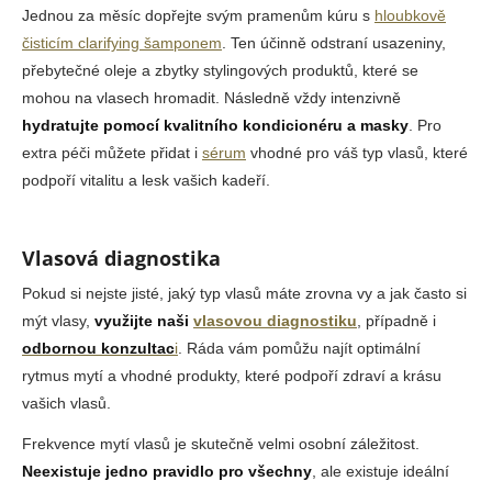
Jednou za měsíc dopřejte svým pramenům kúru s
hloubkově
čisticím clarifying šamponem
. Ten účinně odstraní usazeniny,
přebytečné oleje a zbytky stylingových produktů, které se
mohou na vlasech hromadit. Následně vždy intenzivně
hydratujte pomocí kvalitního kondicionéru a masky
. Pro
extra péči můžete přidat i
sérum
vhodné pro váš typ vlasů, které
podpoří vitalitu a lesk vašich kadeří.
Vlasová diagnostika
Pokud si nejste jisté, jaký typ vlasů máte zrovna vy a jak často si
mýt vlasy,
využijte naši
vlasovou diagnostiku
, případně i
odbornou konzultac
i
. Ráda vám pomůžu najít optimální
rytmus mytí a vhodné produkty, které podpoří zdraví a krásu
vašich vlasů.
Frekvence mytí vlasů je skutečně velmi osobní záležitost.
Neexistuje jedno pravidlo pro všechny
, ale existuje ideální