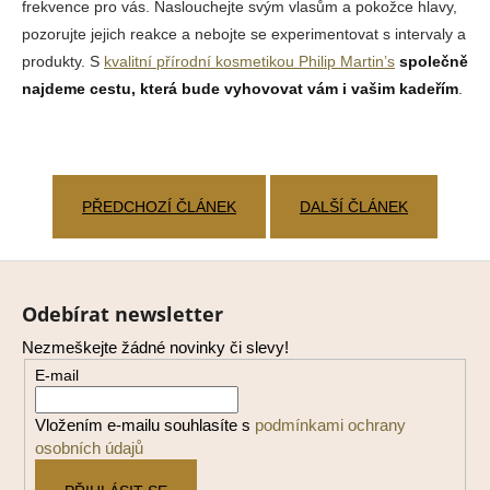
frekvence pro vás. Naslouchejte svým vlasům a pokožce hlavy,
pozorujte jejich reakce a nebojte se experimentovat s intervaly a
produkty. S
kvalitní přírodní kosmetikou Philip Martin’s
společně
najdeme cestu, která bude vyhovovat vám i vašim kadeřím
.
PŘEDCHOZÍ ČLÁNEK
DALŠÍ ČLÁNEK
Z
á
Odebírat newsletter
p
Nezmeškejte žádné novinky či slevy!
a
E-mail
t
í
Vložením e-mailu souhlasíte s
podmínkami ochrany
osobních údajů