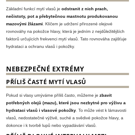
č
u
Základní funkcí mytí vlasů je
odstranit z nich prach,
j
nečistoty, pot a přebytečnou mastnotu produkovanou
e
mazovými žlázami
. Klíčem je udržení přirozené olejové
m
rovnováhy na pokožce hlavy, která je jedním z nejdůležitějších
e
faktorů určujících frekvenci mytí vlasů. Tato rovnováha zajišťuje
hydrataci a ochranu vlasů i pokožky.
NEBEZPEČNÉ EXTRÉMY
PŘÍLIŠ ČASTÉ MYTÍ VLASŮ
Pokud si vlasy umýváme příliš často, můžeme je
zbavit
potřebných olejů (mazu), které jsou nezbytné pro výživu a
hydrataci vlasů i vlasové pokožky
. To může vést k lámavosti
vlasů, nedostatečné výživě, suché a svědivé pokožce hlavy, a
dokonce i k tvorbě lupů nebo vypadávání vlasů.