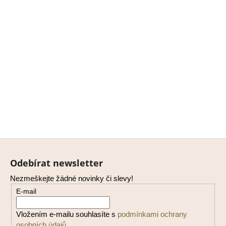
Z
á
Odebírat newsletter
p
Nezmeškejte žádné novinky či slevy!
a
E-mail
t
í
Vložením e-mailu souhlasíte s
podmínkami ochrany
osobních údajů