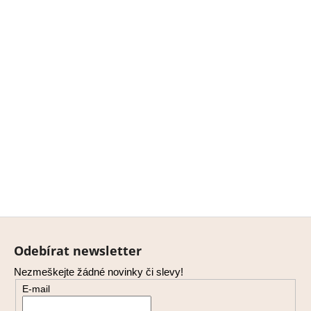
Z
á
Odebírat newsletter
p
Nezmeškejte žádné novinky či slevy!
a
E-mail
t