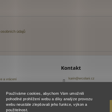
osobních údajů
Kontakt
karin
@
ercolani.cz
e a vrácení
+420 603 416 645
Navštivte náš Facebook
pojmů
Používáme cookies, abychom Vám umožnili
ercolani_cz
í obchodu
pohodlné prohlížení webu a díky analýze provozu
webu neustále zlepšovali jeho funkce, výkon a
použitelnost.