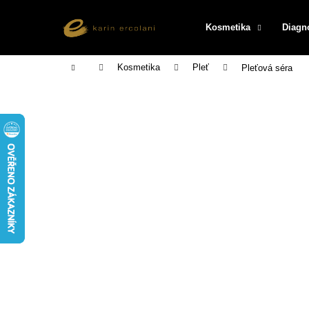
K
Přejít
na
o
Kosmetika
Diagn
obsah
Zpět
Zpět
š
do
do
í
Domů
Kosmetika
Pleť
Pleťová séra
k
obchodu
obchodu