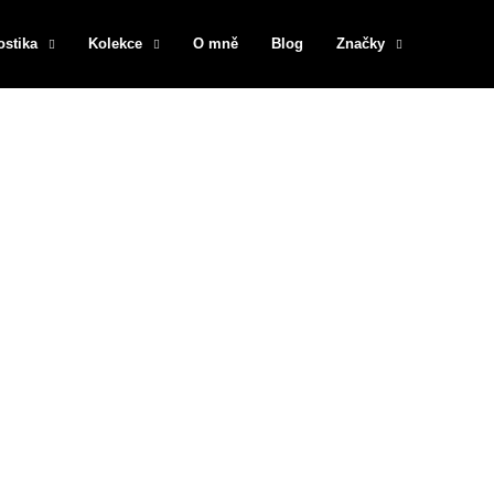
ostika
Kolekce
O mně
Blog
Značky
Co potřebujete najít?
HLEDAT
Doporučujeme