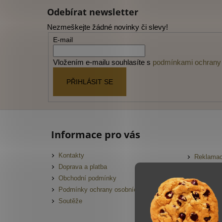
á
Odebírat newsletter
p
Nezmeškejte žádné novinky či slevy!
a
E-mail
t
í
Vložením e-mailu souhlasíte s
podmínkami ochrany 
PŘIHLÁSIT SE
Informace pro vás
Kontakty
Reklamac
Doprava a platba
FAQ
Obchodní podmínky
Slovník 
Podmínky ochrany osobních údajů
Hodnocen
Soutěže