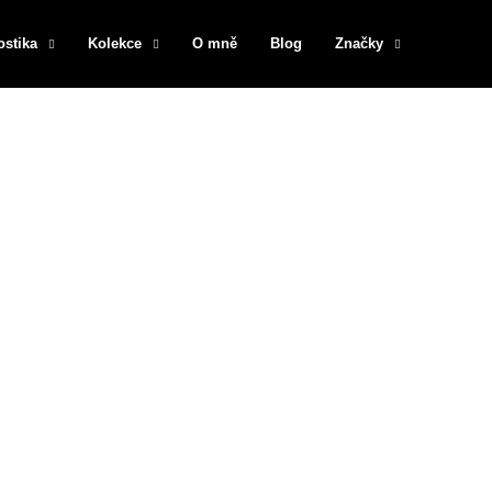
ostika
Kolekce
O mně
Blog
Značky
Co potřebujete najít?
HLEDAT
Doporučujeme