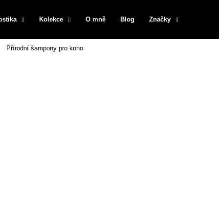
ostika
Kolekce
O mně
Blog
Značky
Přírodní šampony pro koho
Co potřebujete najít?
HLEDAT
Doporučujeme