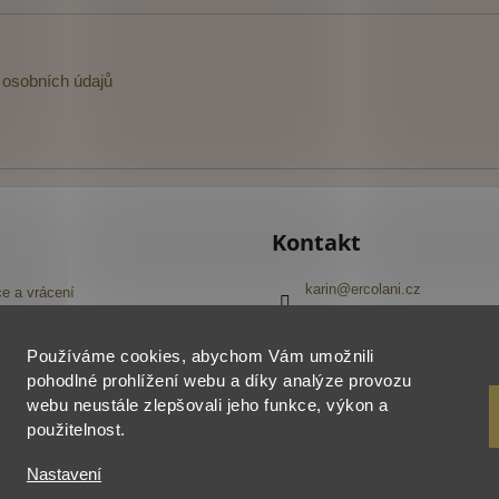
osobních údajů
Kontakt
karin
@
ercolani.cz
e a vrácení
+420 603 416 645
Navštivte náš Facebook
pojmů
Používáme cookies, abychom Vám umožnili
ercolani_cz
í obchodu
pohodlné prohlížení webu a díky analýze provozu
webu neustále zlepšovali jeho funkce, výkon a
použitelnost.
a.
Nastavení