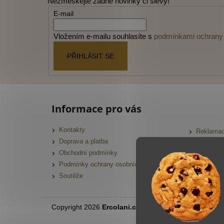
Nezmeškejte žádné novinky či slevy!
a
E-mail
t
í
Vložením e-mailu souhlasíte s
podmínkami ochrany 
PŘIHLÁSIT SE
Informace pro vás
Kontakty
Reklamac
Doprava a platba
FAQ
Obchodní podmínky
Slovník 
Podmínky ochrany osobních údajů
Hodnocen
Soutěže
Copyright 2026
Ercolani.cz
. Všechna práva vyhrazen