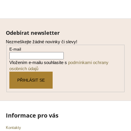
Z
á
Odebírat newsletter
p
Nezmeškejte žádné novinky či slevy!
a
E-mail
t
í
Vložením e-mailu souhlasíte s
podmínkami ochrany
osobních údajů
PŘIHLÁSIT SE
Informace pro vás
Kontakty