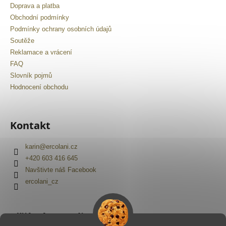
Doprava a platba
Obchodní podmínky
Podmínky ochrany osobních údajů
Soutěže
Reklamace a vrácení
FAQ
Slovník pojmů
Hodnocení obchodu
Kontakt
karin
@
ercolani.cz
+420 603 416 645
Navštivte náš Facebook
ercolani_cz
Přijímáme online platby