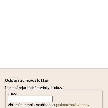
Z
á
Odebírat newsletter
p
Nezmeškejte žádné novinky či slevy!
a
E-mail
t
í
Vložením e-mailu souhlasíte s
podmínkami ochrany