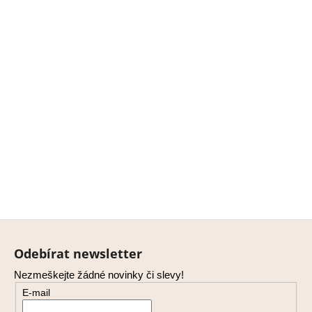
Z
á
Odebírat newsletter
p
Nezmeškejte žádné novinky či slevy!
a
E-mail
t