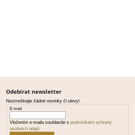
Z
á
Odebírat newsletter
p
Nezmeškejte žádné novinky či slevy!
a
E-mail
t
í
Vložením e-mailu souhlasíte s
podmínkami ochrany
osobních údajů