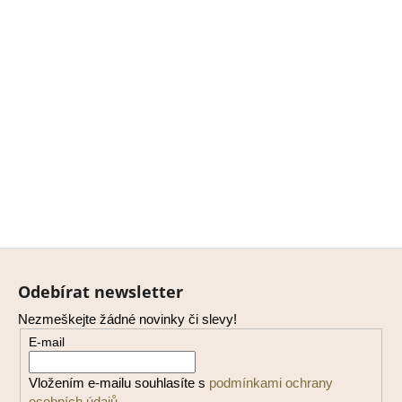
Z
á
Odebírat newsletter
p
Nezmeškejte žádné novinky či slevy!
a
E-mail
t
í
Vložením e-mailu souhlasíte s
podmínkami ochrany
osobních údajů