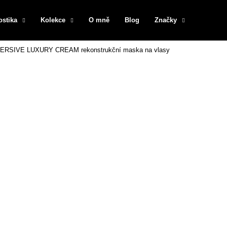
ostika
Kolekce
O mně
Blog
Značky
ERSIVE LUXURY CREAM rekonstrukční maska na vlasy
Co potřebujete najít?
HLEDAT
Doporučujeme