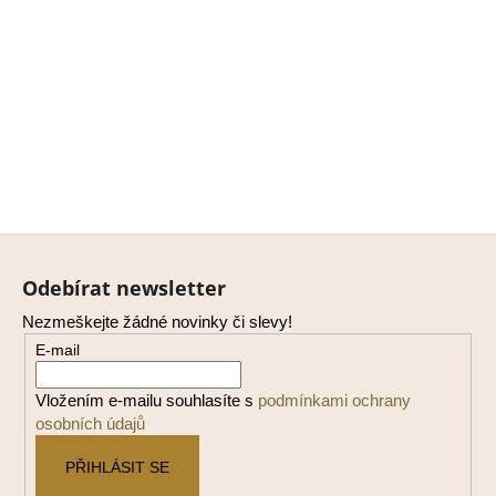
Z
á
Odebírat newsletter
p
Nezmeškejte žádné novinky či slevy!
a
E-mail
t
í
Vložením e-mailu souhlasíte s
podmínkami ochrany
osobních údajů
PŘIHLÁSIT SE